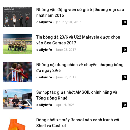
Những vận động viên có giá trị thương mại cao
nhất năm 2016
dailyinfo
-
January 20, 2017
0
Tin bóng đá 23/6 và U22 Malaysia được chọn
vào Sea Games 2017
dailyinfo
-
June 23, 2017
0
Những nội dung chính về chuyển nhượng bóng
đá ngày 29/6
dailyinfo
-
June 30, 2017
0
Sự hợp tác giữa nhớt AMSOIL chính hãng và
Tống Đông Khuê
dailyinfo
-
April 4, 2023
0
Dòng nhớt xe máy Repsol nào cạnh tranh với
Shell và Castrol