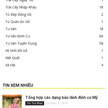
Trái Cây Nhập Khẩu
18
Tủ Bếp Bằng Gỗ
2
Tủ Quần Áo Gỗ
1
Tư Vấn
18
Tư Vấn Định Cư
66
Tư Vấn Tuyển Dụng
58
Vệ Sinh Đồ Gỗ
1
Việt Quất
1
Xã Hội
4
TIN XEM NHIỀU
Tổng hợp các dạng bảo lãnh định cư Mỹ
October 27, 2016
Tin Tức Khác