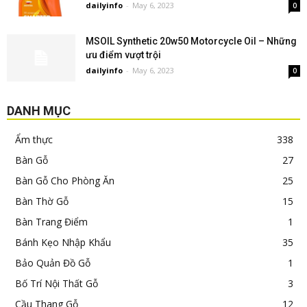
dailyinfo
-
May 6, 2023
0
MSOIL Synthetic 20w50 Motorcycle Oil – Những
ưu điểm vượt trội
dailyinfo
-
May 6, 2023
0
DANH MỤC
Ẩm thực
338
Bàn Gỗ
27
Bàn Gỗ Cho Phòng Ăn
25
Bàn Thờ Gỗ
15
Bàn Trang Điểm
1
Bánh Kẹo Nhập Khẩu
35
Bảo Quản Đồ Gỗ
1
Bố Trí Nội Thất Gỗ
3
Cầu Thang Gỗ
12