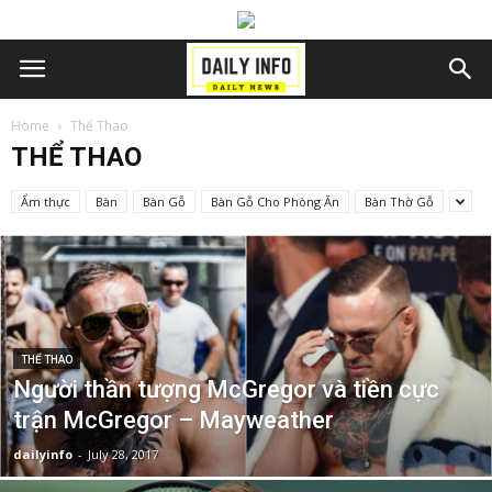
Home
Thể Thao
THỂ THAO
Ẩm thực
Bàn
Bàn Gỗ
Bàn Gỗ Cho Phòng Ăn
Bàn Thờ Gỗ
THỂ THAO
Người thần tượng McGregor và tiền cực
trận McGregor – Mayweather
dailyinfo
-
July 28, 2017