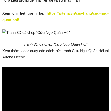
nó là biểu tượng đem lại tiền tài và sự may mắn.
Xem chi tiết tranh tại:
https://artena.vn/cua-hang/cuu-ngu-
quan-hoi/
Tranh 3D cá chép “Cửu Ngư Quần Hội”
Xem thêm video quay cận cảnh bức tranh Cửu Ngư Quần Hội tại
Artena Decor: