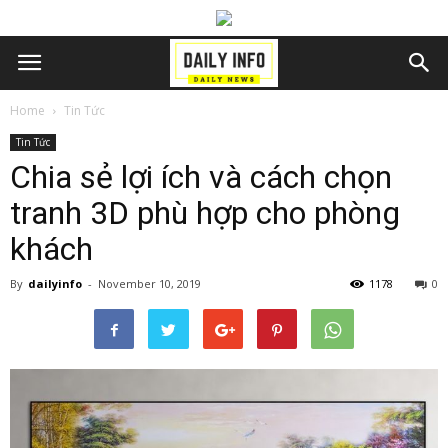
Home
Tin Tức
Tin Tức
Chia sẻ lợi ích và cách chọn
tranh 3D phù hợp cho phòng
khách
By
dailyinfo
-
November 10, 2019
1178
0