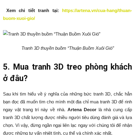
Xem chi tiết tranh tại:
https://artena.vn/cua-hang/thuan-
buom-xuoi-gio/
Tranh 3D thuyền buồm “Thuận Buồm Xuôi Gió”
5. Mua tranh 3D treo phòng khách
ở đâu?
Sau khi tìm hiểu về ý nghĩa của những bức tranh 3D, chắc hẳn
bạn đọc đã muốn tìm cho mình một địa chỉ mua tranh 3D để rinh
ngay vật trang trí này về nhà.
Artena Decor
là nhà cung cấp
tranh 3D chất lượng được nhiều người tiêu dùng đánh giá và lựa
chọn. Vì vậy, đừng ngần ngại liên lạc ngay với chúng tôi để nhận
được những tư vấn nhiệt tình, cụ thể và chính xác nhất.