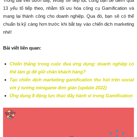
Trong bài viết dưới đây, Woay sẽ tiếp tục cùng bạn để điểm qua
13 yếu tố tiếp theo, nhằm tối ưu hóa công cụ Gamification và
mang lại thành công cho doanh nghiệp. Qua đó, bạn sẽ có thể
chuẩn bị kỹ càng hơn trước khi bắt tay vào chiến dịch marketing
nhé!
Bài viết liên quan:
Chiến thắng trong cuộc đua ứng dụng: doanh nghiệp có
thể làm gì để giữ chân khách hàng?
Tạo chiến dịch marketing gamification thu hút trên social
với ý tưởng minigame đơn giản (update 2022)
Ứng dụng 8 động lực thúc đẩy hành vi trong Gamification