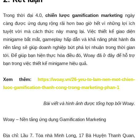
Trong thời đại 4.0,
chiến lược gamification marketing
ngày
càng được ứng dụng rộng rãi hơn bao giờ hết vì những lợi ích
tuyệt vời mà cách thức này mang lại. Việc thiết kế giao diện
minigame bắt mắt, gameplay hấp dẫn và khả năng phát hành đa
nền tảng sẽ giúp doanh nghiệp bứt phá lợi nhuận trong thời gian
tới. Để giúp bạn hiện thực hóa điều đó, Woay đã ở đây để hỗ trợ
bạn trong việc thiết kế minigame hiệu quả.
Xem thêm:
https://woay.vn/26-yeu-to-lam-nen-mot-chien-
luoc-gamification-thanh-cong-trong-marketing-phan-1
Bài viết và hình ảnh được tổng hợp bởi Woay.
Woay – Nền tảng ứng dụng Gamification Marketing
Địa chỉ: Lầu 7. Tòa nhà Minh Long, 17 Bà Huyện Thanh Quan,