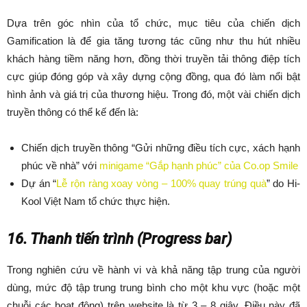
Dựa trên góc nhìn của tổ chức, mục tiêu của chiến dịch
Gamification là để gia tăng tương tác cũng như thu hút nhiều
khách hàng tiềm năng hơn, đồng thời truyền tải thông điệp tích
cực giúp đóng góp và xây dựng cộng đồng, qua đó làm nổi bật
hình ảnh và giá trị của thương hiệu. Trong đó, một vài chiến dịch
truyền thông có thể kế đến là:
Chiến dịch truyền thông “Gửi những điều tích cực, xách hạnh
phúc về nhà” với
minigame “Gắp hạnh phúc” của Co.op Smile
Dự án “
Lễ rộn ràng xoay vòng – 100% quay trúng quà
” do Hi-
Kool Việt Nam tổ chức thực hiện.
16. Thanh tiến trình (Progress bar)
Trong nghiên cứu về hành vi và khả năng tập trung của người
dùng, mức độ tập trung trung bình cho một khu vực (hoặc một
chuỗi các hoạt động) trên website là từ 3 – 8 giây. Điều này đã