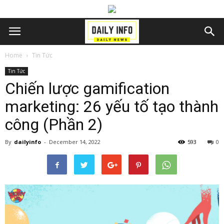
Home
Tin Tức
Tin Tức
Chiến lược gamification
marketing: 26 yếu tố tạo thành
công (Phần 2)
By
dailyinfo
-
December 14, 2022
593
0