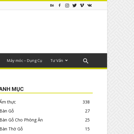
Máy móc – Dụng Cụ
Tư Vấn
ANH MỤC
Ẩm thực
338
Bàn Gỗ
27
Bàn Gỗ Cho Phòng Ăn
25
Bàn Thờ Gỗ
15