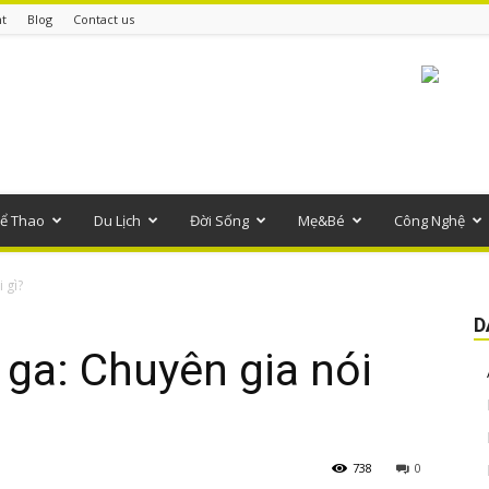
t
Blog
Contact us
ể Thao
Du Lịch
Đời Sống
Mẹ&Bé
Công Nghệ
 gì?
D
 ga: Chuyên gia nói
738
0