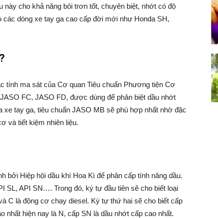
u này cho khả năng bôi trơn tốt, chuyên biệt, nhớt có độ
o các dòng xe tay ga cao cấp đời mới như Honda SH,
?
đặc tính ma sát của Cơ quan Tiêu chuẩn Phương tiện Cơ
JASO FC, JASO FD, được dùng để phân biệt dầu nhớt
của xe tay ga, tiêu chuẩn JASO MB sẽ phù hợp nhất nhờ đặc
ơ và tiết kiệm nhiên liệu.
h bởi Hiệp hội dầu khí Hoa Kì để phân cấp tính năng dầu.
 SL, API SN…. Trong đó, ký tự đầu tiên sẽ cho biết loại
à C là động cơ chạy diesel. Ký tự thứ hai sẽ cho biết cấp
o nhất hiện nay là N, cấp SN là dầu nhớt cấp cao nhất.