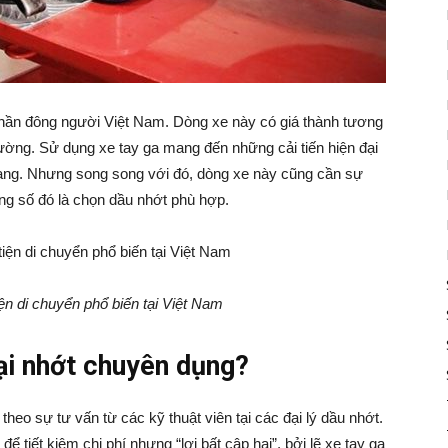
phần đông người Việt Nam. Dòng xe này có giá thành tương
hường. Sử dụng xe tay ga mang đến những cải tiến hiện đại
rang. Nhưng song song với đó, dòng xe này cũng cần sự
ng số đó là chọn dầu nhớt phù hợp.
ện di chuyển phổ biến tại Việt Nam
oại nhớt chuyên dụng?
theo sự tư vấn từ các kỹ thuật viên tại các đại lý dầu nhớt.
ể tiết kiệm chi phí nhưng “lợi bất cập hại”, bởi lẽ xe tay ga