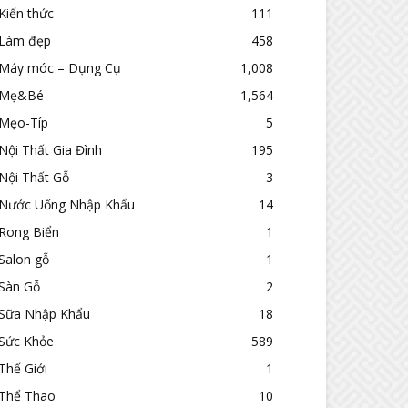
Kiến thức
111
Làm đẹp
458
Máy móc – Dụng Cụ
1,008
Mẹ&Bé
1,564
Mẹo-Típ
5
Nội Thất Gia Đình
195
Nội Thất Gỗ
3
Nước Uống Nhập Khẩu
14
Rong Biển
1
Salon gỗ
1
Sàn Gỗ
2
Sữa Nhập Khẩu
18
Sức Khỏe
589
Thế Giới
1
Thể Thao
10