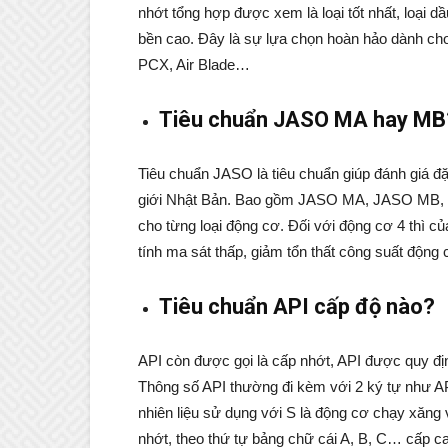
nhớt tổng hợp được xem là loại tốt nhất, loại dầ
bền cao. Đây là sự lựa chọn hoàn hảo dành ch
PCX, Air Blade…
Tiêu chuẩn JASO MA hay MB
Tiêu chuẩn JASO là tiêu chuẩn giúp đánh giá 
giới Nhật Bản. Bao gồm JASO MA, JASO MB, 
cho từng loại động cơ. Đối với động cơ 4 thì 
tính ma sát thấp, giảm tổn thất công suất động c
Tiêu chuẩn API cấp độ nào?
API còn được gọi là cấp nhớt, API được quy địn
Thông số API thường đi kèm với 2 ký tự như API
nhiên liệu sử dụng với S là động cơ chạy xăng v
nhớt, theo thứ tự bảng chữ cái A, B, C… cấp ca