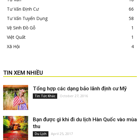
Tư Vấn Định Cư
66
Tư Vấn Tuyển Dụng
58
Vệ Sinh Đồ Gỗ
1
Việt Quất
1
Xã Hội
4
TIN XEM NHIỀU
Tổng hợp các dạng bảo lãnh định cư Mỹ
October 27, 2016
Tin Tức Khác
Bạn được gì khi đi du lịch Hàn Quốc vào mùa
thu
April 25, 2017
Du Lịch