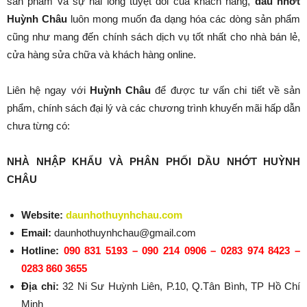
sản phẩm và sự hài lòng tuyệt đối của khách hàng,
dầu nhớt
Huỳnh Châu
luôn mong muốn đa dạng hóa các dòng sản phẩm
cũng như mang đến chính sách dịch vụ tốt nhất cho nhà bán lẻ,
cửa hàng sửa chữa và khách hàng online.
Liên hệ ngay với
Huỳnh Châu
để được tư vấn chi tiết về sản
phẩm, chính sách đại lý và các chương trình khuyến mãi hấp dẫn
chưa từng có:
NHÀ NHẬP KHẨU VÀ PHÂN PHỐI DẦU NHỚT HUỲNH
CHÂU
Website:
daunhothuynhchau.com
Email:
daunhothuynhchau@gmail.com
Hotline:
090 831 5193 – 090 214 0906 – 0283 974 8423 –
0283 860 3655
Địa chỉ:
32 Ni Sư Huỳnh Liên, P.10, Q.Tân Bình, TP Hồ Chí
Minh