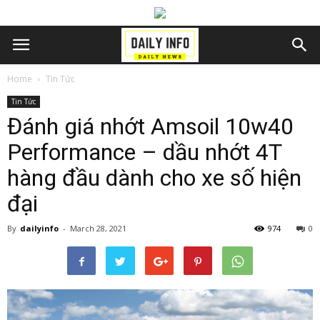
Home
Tin Tức
Tin Tức
Đánh giá nhớt Amsoil 10w40
Performance – dầu nhớt 4T
hàng đầu dành cho xe số hiện
đại
By
dailyinfo
-
March 28, 2021
974
0