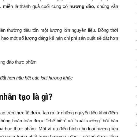
g… miễn là thành quả cuối cùng có
hương đào
, chúng vẫn
hiên thường tiêu tốn một lượng lớn nguyên liệu. Đồng thời
êu hao một số lượng đáng kể nên chi phí sản xuất sẽ đắt hơn
 đắt hơn hầu hết các loại hương khác
hân tạo là gì?
ạo trên thực tế được tạo ra từ những nguyên liệu khỏi điểm
húng hoàn toàn được “chế biến” và “xuất xưởng” bởi bàn
oá học thực phẩm. Một ví dụ điển hình cho loại hương liệu
trò quan trọng nhất trong hương vị đào – có thể được tổng