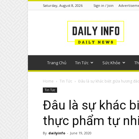
Saturday, August 8, 2026
Sign in / Join
Advertisem
Tin
tức
phổ
thông
Trang Chủ
Tin Tức
Sức Khỏe
Th
Home
Tin Tức
Đâu là sự khác biệt giữa hương đào
Tin Tức
Đâu là sự khác b
thực phẩm tự nh
By
dailyinfo
-
June 19, 2020