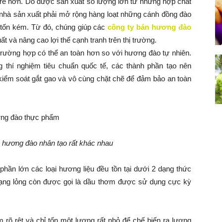
 rẻ hơn. Do được sản xuất số lượng lớn từ những hợp chất
i nhà sản xuất phải mở rộng hàng loạt những cánh đồng đào
và tốn kém. Từ đó, chúng giúp các
công ty bán hương đào
ất và nâng cao lợi thế cạnh tranh trên thị trường.
trường hợp có thể an toàn hơn so với hương đào tự nhiên.
 thí nghiệm tiêu chuẩn quốc tế, các thành phần tạo nên
h kiểm soát gắt gao và vô cùng chặt chẽ để đảm bảo an toàn
 hương đào nhân tạo rất khác nhau
phần lớn các loại hương liệu đều tồn tại dưới 2 dạng thức
 dạng lỏng còn được gọi là dầu thơm được sử dụng cực kỳ
 rõ rệt và chỉ tốn một lượng rất nhỏ để chế biến ra lượng