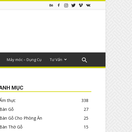
Máy móc – Dụng Cụ
Tư Vấn
ANH MỤC
Ẩm thực
338
Bàn Gỗ
27
Bàn Gỗ Cho Phòng Ăn
25
Bàn Thờ Gỗ
15