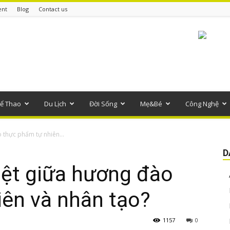
ent
Blog
Contact us
ể Thao
Du Lịch
Đời Sống
Mẹ&Bé
Công Nghệ
 thực phẩm tự nhiên...
D
iệt giữa hương đào
iên và nhân tạo?
1157
0