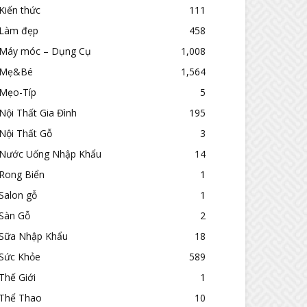
Kiến thức
111
Làm đẹp
458
Máy móc – Dụng Cụ
1,008
Mẹ&Bé
1,564
Mẹo-Típ
5
Nội Thất Gia Đình
195
Nội Thất Gỗ
3
Nước Uống Nhập Khẩu
14
Rong Biển
1
Salon gỗ
1
Sàn Gỗ
2
Sữa Nhập Khẩu
18
Sức Khỏe
589
Thế Giới
1
Thể Thao
10