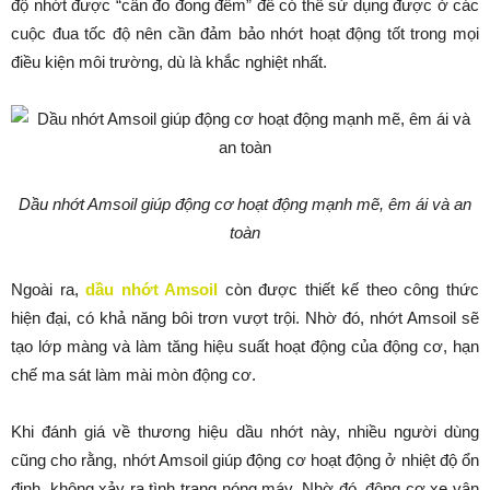
độ nhớt được “cân đo đong đếm” để có thể sử dụng được ở các
cuộc đua tốc độ nên cần đảm bảo nhớt hoạt động tốt trong mọi
điều kiện môi trường, dù là khắc nghiệt nhất.
Dầu nhớt Amsoil giúp động cơ hoạt động mạnh mẽ, êm ái và an
toàn
Ngoài ra,
dầu nhớt Amsoil
còn được thiết kế theo công thức
hiện đại, có khả năng bôi trơn vượt trội. Nhờ đó, nhớt Amsoil sẽ
tạo lớp màng và làm tăng hiệu suất hoạt động của động cơ, hạn
chế ma sát làm mài mòn động cơ.
Khi đánh giá về thương hiệu dầu nhớt này, nhiều người dùng
cũng cho rằng, nhớt Amsoil giúp động cơ hoạt động ở nhiệt độ ổn
định, không xảy ra tình trạng nóng máy. Nhờ đó, động cơ xe vận