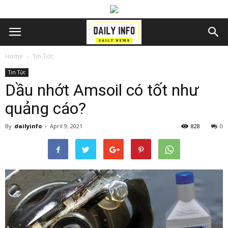
Home
Tin Tức
Tin Tức
Dầu nhớt Amsoil có tốt như
quảng cáo?
By
dailyinfo
-
April 9, 2021
828
0