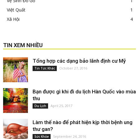
Vệ Sinh Đồ Gỗ
1
Việt Quất
1
Xã Hội
4
TIN XEM NHIỀU
Tổng hợp các dạng bảo lãnh định cư Mỹ
October 27, 2016
Tin Tức Khác
Bạn được gì khi đi du lịch Hàn Quốc vào mùa
thu
April 25, 2017
Du Lịch
Làm thế nào để phát hiện kịp thời bệnh ung
thư gan?
September 24, 2016
Sức Khỏe