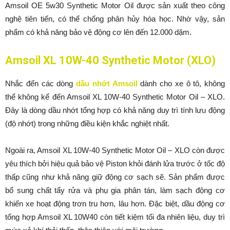
Amsoil OE 5w30 Synthetic Motor Oil được sản xuất theo công
nghệ tiên tiến, có thể chống phân hủy hóa học. Nhờ vậy, sản
phẩm có khả năng bảo vệ động cơ lên đến 12.000 dặm.
Amsoil XL 10W-40 Synthetic Motor (XLO)
Nhắc đến các dòng
dầu nhớt Amsoil
dành cho xe ô tô, không
thể không kể đến Amsoil XL 10W-40 Synthetic Motor Oil – XLO.
Đây là dòng dầu nhớt tổng hợp có khả năng duy trì tính lưu động
(độ nhớt) trong những điều kiện khắc nghiệt nhất.
Ngoài ra, Amsoil XL 10W-40 Synthetic Motor Oil – XLO còn được
yêu thích bởi hiệu quả bảo vệ Piston khỏi đánh lửa trước ở tốc độ
thấp cũng như khả năng giữ động cơ sạch sẽ. Sản phẩm được
bổ sung chất tẩy rửa và phụ gia phân tán, làm sạch động cơ
khiến xe hoạt động trơn tru hơn, lâu hơn. Đặc biệt, dầu động cơ
tổng hợp Amsoil XL 10W40 còn tiết kiệm tối đa nhiên liệu, duy trì