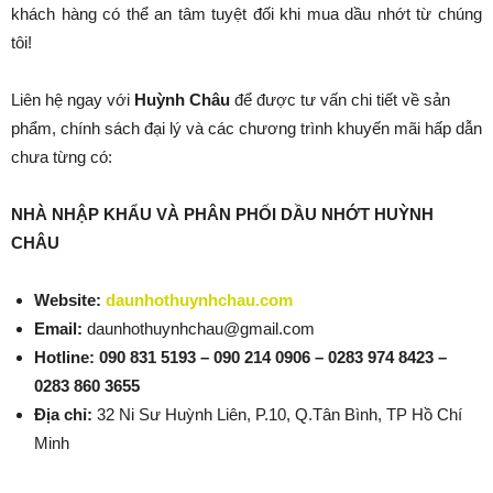
khách hàng có thể an tâm tuyệt đối khi mua dầu nhớt từ chúng
tôi!
Liên hệ ngay với
Huỳnh Châu
để được tư vấn chi tiết về sản
phẩm, chính sách đại lý và các chương trình khuyến mãi hấp dẫn
chưa từng có:
NHÀ NHẬP KHẨU VÀ PHÂN PHỐI DẦU NHỚT HUỲNH
CHÂU
Website:
daunhothuynhchau.com
Email:
daunhothuynhchau@gmail.com
Hotline:
090 831 5193 – 090 214 0906 – 0283 974 8423 –
0283 860 3655
Địa chỉ:
32 Ni Sư Huỳnh Liên, P.10, Q.Tân Bình, TP Hồ Chí
Minh