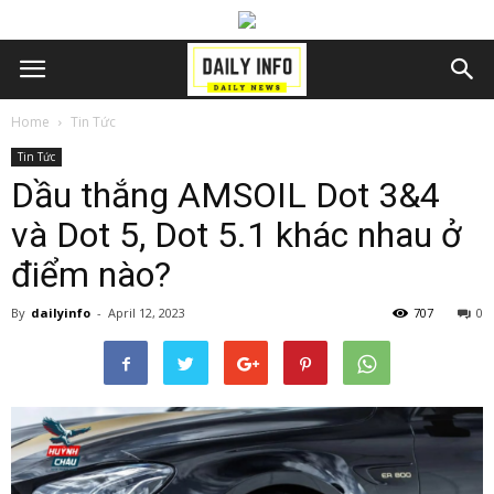
Home
Tin Tức
Tin Tức
Dầu thắng AMSOIL Dot 3&4
và Dot 5, Dot 5.1 khác nhau ở
điểm nào?
By
dailyinfo
-
April 12, 2023
707
0