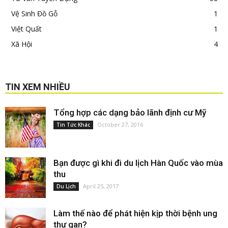
Vệ Sinh Đồ Gỗ
1
Việt Quất
1
Xã Hội
4
TIN XEM NHIỀU
Tổng hợp các dạng bảo lãnh định cư Mỹ
October 27, 2016
Tin Tức Khác
Bạn được gì khi đi du lịch Hàn Quốc vào mùa
thu
April 25, 2017
Du Lịch
Làm thế nào để phát hiện kịp thời bệnh ung
thư gan?