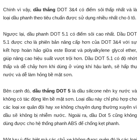
Chính vì vậy,
dầu thắng
DOT 3&4 có điểm sôi thấp nhất và là
loại dầu phanh theo tiêu chuẩn được sử dụng nhiều nhất cho ô tô.
Ngược lại, dầu phanh DOT 5.1 có điểm sôi cao nhất. Dầu DOT
5.1 được cho là phiên bản nâng cấp hơn của DOT 3&4 với sự
kết hợp hoàn hảo giữa este Borat và polyalkylene glycol ether,
giúp nâng cao hiệu suất vượt trội hơn. Dầu DOT 5.1 có độ nhớt
thấp và dễ chảy hơn khi dùng ở vùng khí hậu lạnh, sẽ hấp thụ
nước và dễ làm hỏng bề mặt sơn.
Bên cạnh đó,
dầu thắng DOT 5
là dầu silicone nên kỵ nước và
không có tác động lên bề mặt sơn. Loại dầu này chỉ phù hợp cho
các loại xe quân đội hay xe không chuyên dụng thường xuyên vì
dầu sẽ không bị nhiễm nước. Ngoài ra, dầu Dot 5 cũng không
dùng được cho hệ thống phanh ABS để chống kẹt phanh.
Một lưu ý đặc biệt mà các chủ xe không được quên đó là các loại