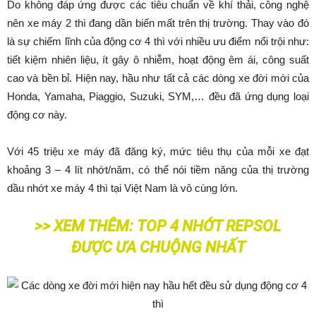
Do không đáp ứng được các tiêu chuẩn về khí thải, công nghệ
nên xe máy 2 thì đang dần biến mất trên thị trường. Thay vào đó
là sự chiếm lĩnh của động cơ 4 thì với nhiều ưu điểm nổi trội như:
tiết kiệm nhiên liệu, ít gây ô nhiễm, hoạt động êm ái, công suất
cao và bền bỉ. Hiện nay, hầu như tất cả các dòng xe đời mới của
Honda, Yamaha, Piaggio, Suzuki, SYM,… đều đã ứng dụng loại
động cơ này.
Với 45 triệu xe máy đã đăng ký, mức tiêu thụ của mỗi xe đạt
khoảng 3 – 4 lít nhớt/năm, có thể nói tiềm năng của thị trường
dầu nhớt xe máy 4 thì tại Việt Nam là vô cùng lớn.
>> XEM THÊM:
TOP 4 NHỚT REPSOL
ĐƯỢC ƯA CHUỘNG NHẤT