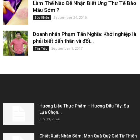
Làm Thế Nào Để Nhận Biết Ung Thư Tế Bào
Máu Sớm ?
September 24, 2016
Sức Khỏe
Doanh nhân Phạm Tấn Nghĩa: Khởi nghiệp là
phải biết dấn thân và đối...
September 1, 2017
Tin Tức
EDITOR PICKS
Hương Liệu Thực Phẩm – Hương Dâu Tây: Sự
Lựa Chọn...
July 19, 2024
Chiết Xuất Nhân Sâm: Món Quà Quý Giá Từ Thiên