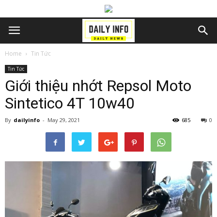
Home
Tin Tức
Tin Tức
Giới thiệu nhớt Repsol Moto
Sintetico 4T 10w40
By
dailyinfo
-
May 29, 2021
685
0