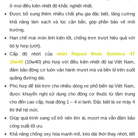
ở mọi điều kiện nhiệt độ khắc nghiệt nhất.
Được bổ sung thêm nhiều chất phụ gia đặc biệt, tăng cường
khả năng làm sạch và lọc cặn bẩn, góp phần bảo vệ môi
trường.
Hạn chế mài mòn linh kiện tốt, chống trơn trượt hiệu quả với
bộ ly hợp (ướt).
Cấp độ nhớt của
nhớt Repsol Moto Sintetico 4T
10w40
(10w40) phù hợp với điều kiện nhiệt độ tại Việt Nam,
đảm bảo động cơ luôn vận hành mượt mà và bền bỉ trên suốt
quãng đường dài.
Phù hợp để bôi trơn cho nhiều dòng xe phổ biến tại Việt Nam,
được khuyến nghị sử dụng cho động cơ thuộc từ tầm trung
cho đến cao cấp, hoạt động 1 – 4 xi lanh. Đặc biệt là xe máy 4
thì thế hệ mới.
Giúp quá trình sang số trở nên êm ái, mượt mà vẫn đảm bảo
công suất tối ưu.
Khả năng chống oxy hóa mạnh mẽ, kéo dài thời thay nhớt, tiết