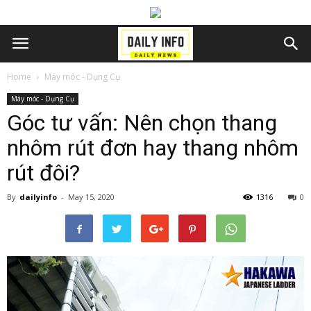
Home
Máy móc - Dụng Cụ
Máy móc - Dụng Cụ
Góc tư vấn: Nên chọn thang
nhôm rút đơn hay thang nhôm
rút đôi?
By
dailyinfo
-
May 15, 2020
1316
0