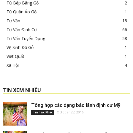
Tủ Bếp Bằng Gỗ
2
Tủ Quần Áo Gỗ
1
Tư Vấn
18
Tư Vấn Định Cư
66
Tư Vấn Tuyển Dụng
58
Vệ Sinh Đồ Gỗ
1
Việt Quất
1
Xã Hội
4
TIN XEM NHIỀU
Tổng hợp các dạng bảo lãnh định cư Mỹ
October 27, 2016
Tin Tức Khác