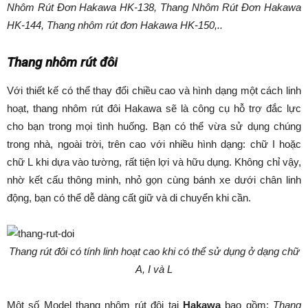
Nhôm Rút Đơn Hakawa HK-138, Thang Nhôm Rút Đơn Hakawa
HK-144, Thang nhôm rút đơn Hakawa HK-150,..
Thang nhôm rút đôi
Với thiết kế có thể thay đổi chiều cao và hình dạng một cách linh
hoạt, thang nhôm rút đôi Hakawa sẽ là công cụ hỗ trợ đắc lực
cho bạn trong mọi tình huống. Bạn có thể vừa sử dụng chúng
trong nhà, ngoài trời, trên cao với nhiều hình dạng: chữ I hoặc
chữ L khi dựa vào tường, rất tiện lợi và hữu dụng. Không chỉ vậy,
nhờ kết cấu thông minh, nhỏ gọn cùng bánh xe dưới chân linh
động, bạn có thể dễ dàng cất giữ và di chuyển khi cần.
Thang rút đôi có tính linh hoạt cao khi có thể sử dụng ở dạng chữ
A, I và L
Một số Model thang nhôm rút đôi tại
Hakawa
bao gồm:
Thang