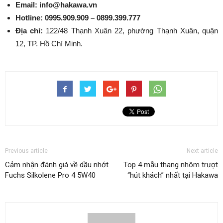
Email: info@hakawa.vn
Hotline:
0995.909.909
–
0899.399.777
Địa chỉ:
122/48 Thạnh Xuân 22, phường Thạnh Xuân, quận
12, TP. Hồ Chí Minh.
Previous article
Next article
Cảm nhận đánh giá về dầu nhớt
Top 4 mẫu thang nhôm trượt
Fuchs Silkolene Pro 4 5W40
“hút khách” nhất tại Hakawa