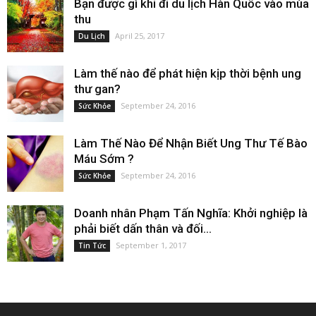
Bạn được gì khi đi du lịch Hàn Quốc vào mùa
thu
April 25, 2017
Du Lịch
Làm thế nào để phát hiện kịp thời bệnh ung
thư gan?
September 24, 2016
Sức Khỏe
Làm Thế Nào Để Nhận Biết Ung Thư Tế Bào
Máu Sớm ?
September 24, 2016
Sức Khỏe
Doanh nhân Phạm Tấn Nghĩa: Khởi nghiệp là
phải biết dấn thân và đối...
September 1, 2017
Tin Tức