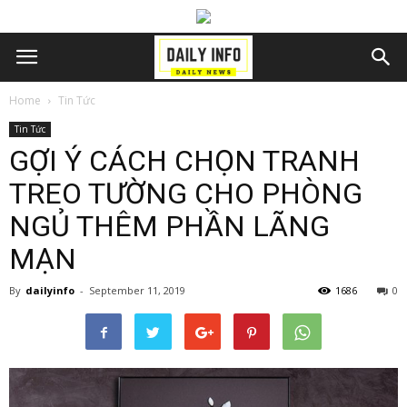
Home
Tin Tức
Tin Tức
GỢI Ý CÁCH CHỌN TRANH
TREO TƯỜNG CHO PHÒNG
NGỦ THÊM PHẦN LÃNG
MẠN
By
dailyinfo
-
September 11, 2019
1686
0