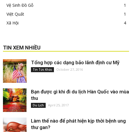
Vệ Sinh Đồ Gỗ
1
Việt Quất
1
Xã Hội
4
TIN XEM NHIỀU
Tổng hợp các dạng bảo lãnh định cư Mỹ
October 27, 2016
Tin Tức Khác
Bạn được gì khi đi du lịch Hàn Quốc vào mùa
thu
April 25, 2017
Du Lịch
Làm thế nào để phát hiện kịp thời bệnh ung
thư gan?