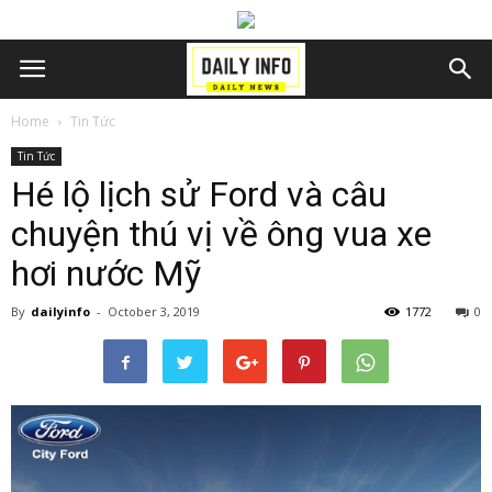
Home
Tin Tức
Tin Tức
Hé lộ lịch sử Ford và câu
chuyện thú vị về ông vua xe
hơi nước Mỹ
By
dailyinfo
-
October 3, 2019
1772
0