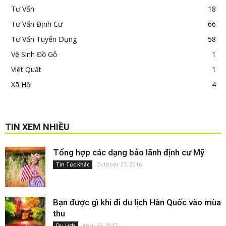
Tư Vấn
18
Tư Vấn Định Cư
66
Tư Vấn Tuyển Dụng
58
Vệ Sinh Đồ Gỗ
1
Việt Quất
1
Xã Hội
4
TIN XEM NHIỀU
Tổng hợp các dạng bảo lãnh định cư Mỹ
October 27, 2016
Tin Tức Khác
Bạn được gì khi đi du lịch Hàn Quốc vào mùa
thu
April 25, 2017
Du Lịch