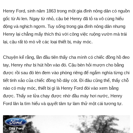
Henry Ford, sinh năm 1863 trong một gia đình nông dân có nguồn
gốc từ Ai len. Ngay từ nhỏ, cậu bé Henry đã tỏ ra vô cùng hiếu
động và nghịch ngợm. Tuy sống trong gia đình nông dân nhưng
Henry lại chẳng mấy thích thú với công việc ruộng vườn mà trái
lại, cậu rất tò mò về các loại thiết bị, máy móc.
Chuyện kể rằng, lần đầu tiên thấy cha mình có chiếc đồng hồ đeo
tay, Henry như bị hút hồn vào đó. Cậu bèn hỏi mượn cho bằng
được rồi sau đó lén đem vào phòng riêng để ngắm nghía từng chi
tiết tinh xảo của chiếc đồng hồ dây cót. Đi đâu cũng thế, thấy chỗ
nào có máy móc, thiết bị gì là Henry Ford đòi vào xem bằng
được. Thấy xe lửa chạy được nhờ đầu máy hơi nước, Henry
Ford lân la tìm hiểu và quyết tâm tự làm thử một cái tương tự.