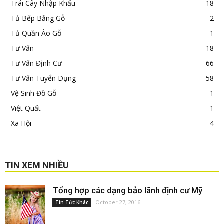
Trái Cây Nhập Khẩu
18
Tủ Bếp Bằng Gỗ
2
Tủ Quần Áo Gỗ
1
Tư Vấn
18
Tư Vấn Định Cư
66
Tư Vấn Tuyển Dụng
58
Vệ Sinh Đồ Gỗ
1
Việt Quất
1
Xã Hội
4
TIN XEM NHIỀU
Tổng hợp các dạng bảo lãnh định cư Mỹ
October 27, 2016
Tin Tức Khác