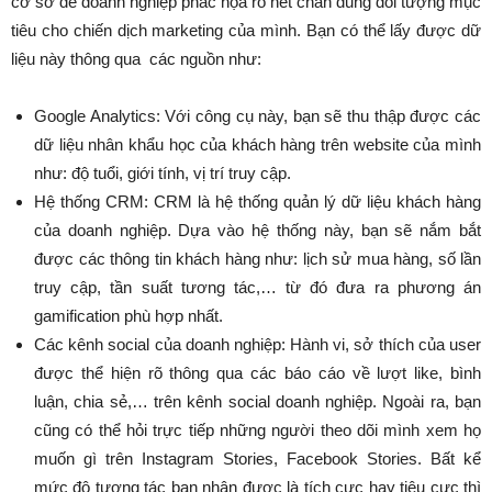
cơ sở để doanh nghiệp phác họa rõ nét chân dung đối tượng mục
tiêu cho chiến dịch marketing của mình. Bạn có thể lấy được dữ
liệu này thông qua các nguồn như:
Google Analytics: Với công cụ này, bạn sẽ thu thập được các
dữ liệu nhân khẩu học của khách hàng trên website của mình
như: độ tuổi, giới tính, vị trí truy cập.
Hệ thống CRM: CRM là hệ thống quản lý dữ liệu khách hàng
của doanh nghiệp. Dựa vào hệ thống này, bạn sẽ nắm bắt
được các thông tin khách hàng như: lịch sử mua hàng, số lần
truy cập, tần suất tương tác,… từ đó đưa ra phương án
gamification phù hợp nhất.
Các kênh social của doanh nghiệp: Hành vi, sở thích của user
được thể hiện rõ thông qua các báo cáo về lượt like, bình
luận, chia sẻ,… trên kênh social doanh nghiệp. Ngoài ra, bạn
cũng có thể hỏi trực tiếp những người theo dõi mình xem họ
muốn gì trên Instagram Stories, Facebook Stories. Bất kể
mức độ tương tác bạn nhận được là tích cực hay tiêu cực thì