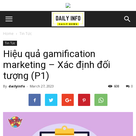
Home
Tin Tức
Tin Tức
Hiệu quả gamification
marketing – Xác định đối
tượng (P1)
By
dailyinfo
-
March 27, 2023
608
0