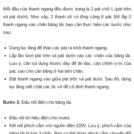
Mỗi đầu của thanh ngang đều được trang bị 2 pát chữ L (pát trên
và pát dưới). Như vậy, 2 thanh sẽ có tổng cộng 8 pát. Để lắp 2
thanh ngang vào chân băng tải, bạn cần thực hiện các bước như
sau:
Dùng lục lăng để tháo các pát ra khỏi thanh ngang.
Lắp lần lượt pát trên và pát dưới vào các chân của băng tải.
Lưu ý, cần sử dụng thước dây để đo đạc, căn chỉnh vị trí của
pat, sao cho cân bằng ở hai bên chân.
Đặt thanh ngang vào giữa pát trên và pát dưới. Sau đó, dùng
lục lăng siết chặt các ốc vít để cố định thanh ngang.
Bước 3:
Đấu nối điện cho băng tải.
Đấu nối tín hiệu điện cho motor.
Kết nối phích cắm với nguồn điện 220V. Lưu ý, phích cắm của
băng tải là loại 3 chấu. Bạn có thể dùng phích cắm chuyển đổi