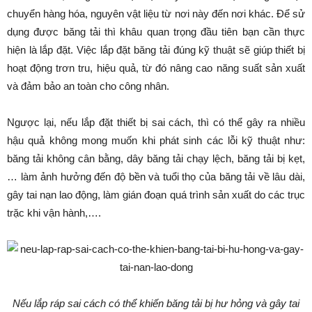
chuyển hàng hóa, nguyên vật liệu từ nơi này đến nơi khác. Để sử
dụng được băng tải thì khâu quan trọng đầu tiên bạn cần thực
hiện là lắp đặt. Việc lắp đặt băng tải đúng kỹ thuật sẽ giúp thiết bị
hoạt động trơn tru, hiệu quả, từ đó nâng cao năng suất sản xuất
và đảm bảo an toàn cho công nhân.
Ngược lại, nếu lắp đặt thiết bị sai cách, thì có thể gây ra nhiều
hậu quả không mong muốn khi phát sinh các lỗi kỹ thuật như:
băng tải không cân bằng, dây băng tải chạy lệch, băng tải bị kẹt,
… làm ảnh hưởng đến độ bền và tuổi thọ của băng tải về lâu dài,
gây tai nạn lao động, làm gián đoạn quá trình sản xuất do các trục
trặc khi vận hành,….
Nếu lắp ráp sai cách có thể khiến băng tải bị hư hỏng và gây tai