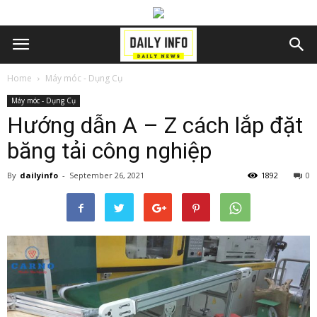
Home
Máy móc - Dụng Cụ
Máy móc - Dụng Cụ
Hướng dẫn A – Z cách lắp đặt
băng tải công nghiệp
By
dailyinfo
-
September 26, 2021
1892
0