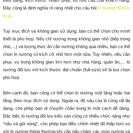
kiểu dáng, kích thước nhằm phục vụ nhu cầu của khách hàng.
Đây cũng là định nghĩa rõ ràng nhất cho câu hỏi
lò nướng đối lưu
là gì
.
Tuỳ mục đích và không gian sử dụng, bạn có thể chọn cho mình
thiết bị phù hợp. Nếu chỉ nướng trong không gian nhỏ (bếp trong
nhà,…) và lượng thức ăn cần nướng không quá nhiều, bạn có thể
chọn lò nướng có kích cỡ nhỏ hơn một nửa. Tuy nhiên, nếu cần
phục vụ trong không gian lớn hơn như nhà hàng, quán ăn,… lò
nướng đối lưu với kích thước đạt chuẩn (full-size) sẽ là lựa chọn
phù hợp.
Bên cạnh đó, bạn cũng có thể chọn lò nướng một tầng hoặc hai
tầng, theo mục đích sử dụng. Ngoài ra, độ sâu của lò cũng rất đa
dạng, cho phép bạn di chuyển chảo trong lò một cách dễ dàng.
Đặc biệt, lò nướng đối lưu kiểu sàn cũng có nhiều chức năng như
“nấu và giữ nóng”, cho phép bạn điều chỉnh nhiệt độ thấp hơn so
với lò nướng thông thường khi cần nấu chậm các món nướng và