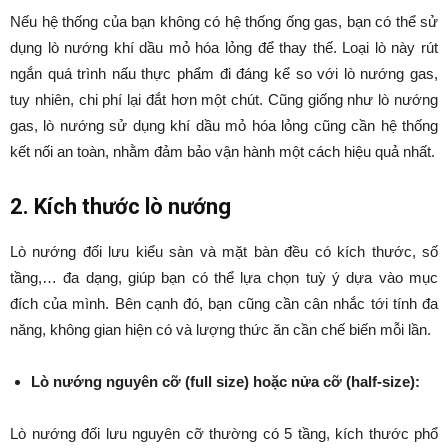
Nếu hệ thống của bạn không có hệ thống ống gas, bạn có thể sử
dụng lò nướng khí dầu mỏ hóa lỏng để thay thế. Loại lò này rút
ngắn quá trình nấu thực phẩm đi đáng kể so với lò nướng gas,
tuy nhiên, chi phí lại đắt hơn một chút. Cũng giống như lò nướng
gas, lò nướng sử dụng khí dầu mỏ hóa lỏng cũng cần hệ thống
kết nối an toàn, nhằm đảm bảo vận hành một cách hiệu quả nhất.
2. Kích thước lò nướng
Lò nướng đối lưu kiểu sàn và mặt bàn đều có kích thước, số
tầng,… đa dạng, giúp bạn có thể lựa chọn tuỳ ý dựa vào mục
đích của mình. Bên cạnh đó, bạn cũng cần cân nhắc tới tính đa
năng, không gian hiện có và lượng thức ăn cần chế biến mỗi lần.
Lò nướng nguyên cỡ (full size) hoặc nửa cỡ (half-size):
Lò nướng đối lưu nguyên cỡ thường có 5 tầng, kích thước phổ