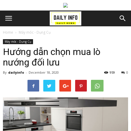
Home
Máy móc - Dụng Cụ
Máy móc - Dụng Cụ
Hướng dẫn chọn mua lò
nướng đối lưu
By
dailyinfo
-
December 18, 2020
959
0