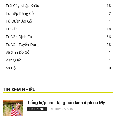
Trái Cây Nhập Khẩu
18
Tủ Bếp Bằng Gỗ
2
Tủ Quần Áo Gỗ
1
Tư Vấn
18
Tư Vấn Định Cư
66
Tư Vấn Tuyển Dụng
58
Vệ Sinh Đồ Gỗ
1
Việt Quất
1
Xã Hội
4
TIN XEM NHIỀU
Tổng hợp các dạng bảo lãnh định cư Mỹ
October 27, 2016
Tin Tức Khác