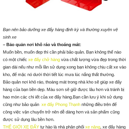
Bạn nên bảo dưỡng xe đẩy hàng định kỳ và thường xuyên vệ
sinh xe
– Bảo quản nơi khô ráo và thoáng mát:
Muốn bền, muốn đẹp thì cần phải bảo quản. Bạn không thể nào
có một chiếc
xe đẩy chở hàng
vừa chất lượng vừa đẹp trong thời
gian dài nếu như mỗi lần sử dụng xong bạn không chịu cất xe vào
kho, để mặc nó dưới thời tiết lúc mưa lúc nắng thất thường.
Bảo quản nơi khô ráo, thoáng mát trong nhà kho sẽ giúp xe đẩy
hàng của bạn bền dẹp. Màu sơn sẽ giữ được lâu hơn và tránh bị
hao mòn các chi iết của xe đẩy hàng.Bạn cần lưu ý khi sử dụng
cũng như bảo quản
xe đẩy Phong Thạnh
những điều trên để
công việc vận chuyển trở nên dễ dàng hơn và sản phẩm cũng
được sử dụng lâu bền hơn.
THẾ GIỚI XE ĐẨY
tự hào là nhà phân phối
xe nâng
, xe đẩy hàng