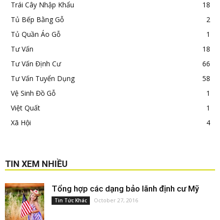
Trái Cây Nhập Khẩu
18
Tủ Bếp Bằng Gỗ
2
Tủ Quần Áo Gỗ
1
Tư Vấn
18
Tư Vấn Định Cư
66
Tư Vấn Tuyển Dụng
58
Vệ Sinh Đồ Gỗ
1
Việt Quất
1
Xã Hội
4
TIN XEM NHIỀU
Tổng hợp các dạng bảo lãnh định cư Mỹ
October 27, 2016
Tin Tức Khác