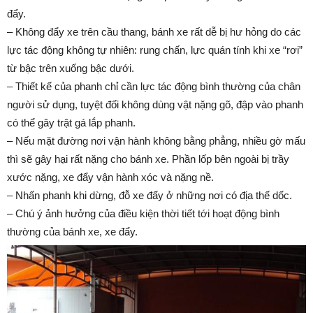
đẩy.
– Không đẩy xe trên cầu thang, bánh xe rất dễ bị hư hỏng do các
lực tác động không tự nhiên: rung chấn, lực quán tính khi xe “rơi”
từ bậc trên xuống bậc dưới.
– Thiết kế của phanh chỉ cần lực tác động bình thường của chân
người sử dụng, tuyệt đối không dùng vật nặng gõ, đập vào phanh
có thể gây trật gá lắp phanh.
– Nếu mặt đường nơi vận hành không bằng phẳng, nhiều gờ mấu
thì sẽ gây hại rất nặng cho bánh xe. Phần lốp bên ngoài bị trầy
xước nặng, xe đẩy vận hành xóc và nặng nề.
– Nhấn phanh khi dừng, đỗ xe đẩy ở những nơi có địa thế dốc.
– Chú ý ảnh hưởng của điều kiện thời tiết tới hoạt động bình
thường của bánh xe, xe đẩy.