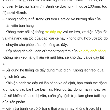
chuyển lý tưởng là 2km/h. Bánh xe đường kính dưới 100mm, tốc
độ dưới 4km/h.
– Không chất quá tải trọng ghi trên Catalog và hướng dẫn của
nhân viên bán hàng.
– Không móc nối hệ thống
xe đẩy tay
với xe kéo, xe điện. Vận tốc
và khả năng gia tốc của các loại xe này không phù hợp với tốc độ
di chuyển cho phép của hệ thống xe đẩy.
– Xếp hàng dàn đều căn cứ theo trọng tâm của
xe đẩy chở hàng
.
Không nên xếp hàng thiên về một bên, sẽ khó đẩy và dễ gây lật
xe.
– Sử dụng hệ thống xe đẩy đúng mục đích. Không leo trèo, đùa
nghịch trên xe.
– Khi vận hành xe đẩy có lắp bánh xe cố định, bạn tránh tác động
lực ngang vào bánh xe loại này. Nếu lực tác động mạnh hoặc lâu
dài sẽ khiến bánh xe bị vặn, xoắn gây lệch trục làm giảm tuổi thọ
của sản phẩm.
– Kiểm tra bánh xe có ở trạng thái phanh hay không trước khi