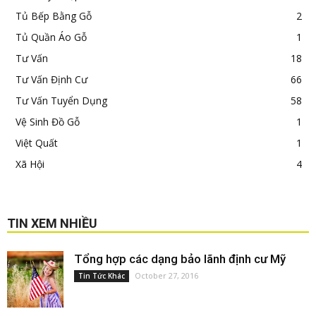
Tủ Bếp Bằng Gỗ
2
Tủ Quần Áo Gỗ
1
Tư Vấn
18
Tư Vấn Định Cư
66
Tư Vấn Tuyển Dụng
58
Vệ Sinh Đồ Gỗ
1
Việt Quất
1
Xã Hội
4
TIN XEM NHIỀU
Tổng hợp các dạng bảo lãnh định cư Mỹ
October 27, 2016
Tin Tức Khác