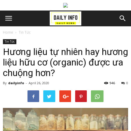
Home
Tin Tức
Tin Tức
Hương liệu tự nhiên hay hương
liệu hữu cơ (organic) được ưa
chuộng hơn?
By
dailyinfo
-
April 26, 2020
946
0