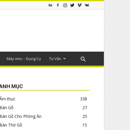
Máy móc – Dụng Cụ
Tư Vấn
ANH MỤC
Ẩm thực
338
Bàn Gỗ
27
Bàn Gỗ Cho Phòng Ăn
25
Bàn Thờ Gỗ
15