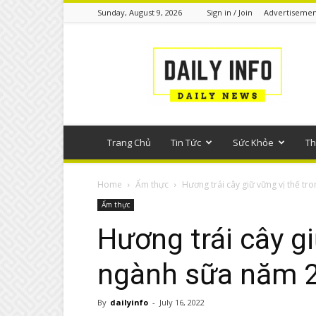
Sunday, August 9, 2026
Sign in / Join
Advertisemen
Tin
tức
phổ
thông
Trang Chủ
Tin Tức
Sức Khỏe
Th
Home
Ẩm thực
Hương trái cây giữ vững vị thế tr
Ẩm thực
Hương trái cây gi
ngành sữa năm 
By
dailyinfo
-
July 16, 2022