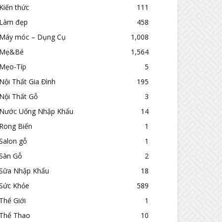
Kiến thức
111
Làm đẹp
458
Máy móc – Dụng Cụ
1,008
Mẹ&Bé
1,564
Mẹo-Típ
5
Nội Thất Gia Đình
195
Nội Thất Gỗ
3
Nước Uống Nhập Khẩu
14
Rong Biển
1
Salon gỗ
1
Sàn Gỗ
2
Sữa Nhập Khẩu
18
Sức Khỏe
589
Thế Giới
1
Thể Thao
10