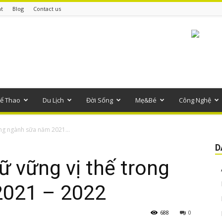
t
Blog
Contact us
ể Thao
Du Lịch
Đời Sống
Mẹ&Bé
Công Nghệ
ong ngành sữa năm 2021...
D
ữ vững vị thế trong
2021 – 2022
688
0