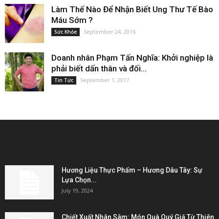
Làm Thế Nào Để Nhận Biết Ung Thư Tế Bào
Máu Sớm ?
September 24, 2016
Sức Khỏe
Doanh nhân Phạm Tấn Nghĩa: Khởi nghiệp là
phải biết dấn thân và đối...
September 1, 2017
Tin Tức
EDITOR PICKS
Hương Liệu Thực Phẩm – Hương Dâu Tây: Sự
Lựa Chọn...
July 19, 2024
Chiết Xuất Nhân Sâm: Món Quà Quý Giá Từ Thiên