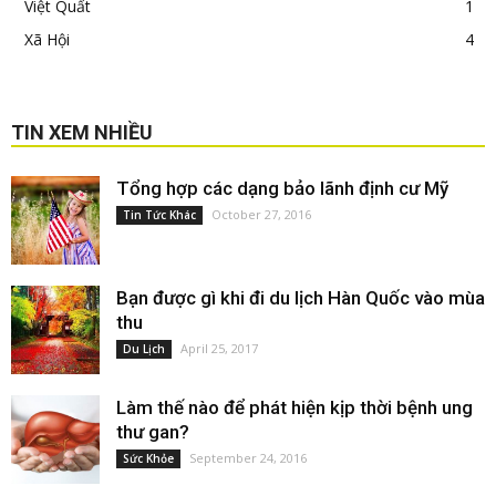
Việt Quất
1
Xã Hội
4
TIN XEM NHIỀU
Tổng hợp các dạng bảo lãnh định cư Mỹ
October 27, 2016
Tin Tức Khác
Bạn được gì khi đi du lịch Hàn Quốc vào mùa
thu
April 25, 2017
Du Lịch
Làm thế nào để phát hiện kịp thời bệnh ung
thư gan?
September 24, 2016
Sức Khỏe