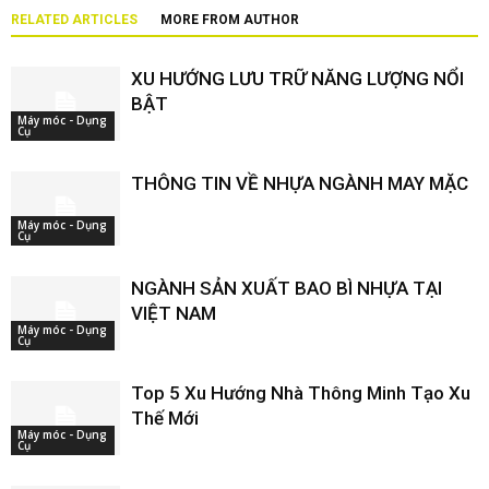
RELATED ARTICLES
MORE FROM AUTHOR
XU HƯỚNG LƯU TRỮ NĂNG LƯỢNG NỔI
BẬT
Máy móc - Dụng
Cụ
THÔNG TIN VỀ NHỰA NGÀNH MAY MẶC
Máy móc - Dụng
Cụ
NGÀNH SẢN XUẤT BAO BÌ NHỰA TẠI
VIỆT NAM
Máy móc - Dụng
Cụ
Top 5 Xu Hướng Nhà Thông Minh Tạo Xu
Thế Mới
Máy móc - Dụng
Cụ