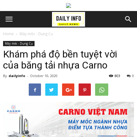
Home
Máy móc - Dụng Cụ
Máy móc - Dụng Cụ
Khám phá độ bền tuyệt vời
của băng tải nhựa Carno
By
dailyinfo
-
October 10, 2020
803
0