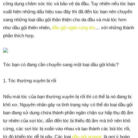
công dụng chăm sóc tóc và bảo vệ da đầu. Tuy nhiên nếu tóc bạn
xuất hiện những dấu hiệu sau đây thì đã đến lúc bạn nên chuyển
sang những loại dầu gội thân thiện cho da đầu và mái tóc hơn
như dầu gội thiên nhiên,
dầu gội ngăn rụng tóc
… với những thành
phần thích hợp.
Tóc bạn có đang cần chuyển sang một loại dầu gội khác?
1. Tóc thường xuyên bị rối
Nếu mái tóc của bạn thường xuyên bị rối thì có thể là nó đang bị
khô xơ. Nguyên nhân gây ra tình trạng này có thể do loại dầu gội
bạn đang sử dụng chứa thành phần ngăn chặn sự hấp thụ độ ẩm
tự nhiên của sợi tóc, dẫn đến tóc bị thiếu độ ẩm mà trở nên khô
cứng, các sợi tóc bị xoắn vào nhau và tạo thành các búi tóc rối,
từ đó khiến tóc dễ bị gãy. Các loại
dầu gội organic
là gợi ý hoàn