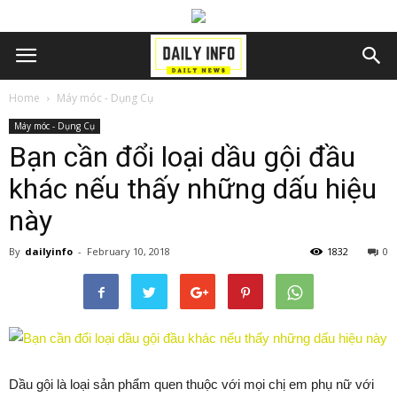
Home
Máy móc - Dụng Cụ
Máy móc - Dụng Cụ
Bạn cần đổi loại dầu gội đầu
khác nếu thấy những dấu hiệu
này
By
dailyinfo
-
February 10, 2018
1832
0
Dầu gội là loại sản phẩm quen thuộc với mọi chị em phụ nữ với