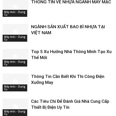
THÔNG TIN VỀ NHỰA NGÀNH MAY MẶC
Máy móc - Dụng
Cụ
NGÀNH SẢN XUẤT BAO BÌ NHỰA TẠI
VIỆT NAM
Máy móc - Dụng
Cụ
Top 5 Xu Hướng Nhà Thông Minh Tạo Xu
Thế Mới
Máy móc - Dụng
Cụ
Thông Tin Cần Biết Khi Thi Công Điện
Xưởng May
Máy móc - Dụng
Cụ
Các Tiêu Chí Để Đánh Giá Nhà Cung Cấp
Thiết Bị Điện Uy Tín
Máy móc - Dụng
Cụ