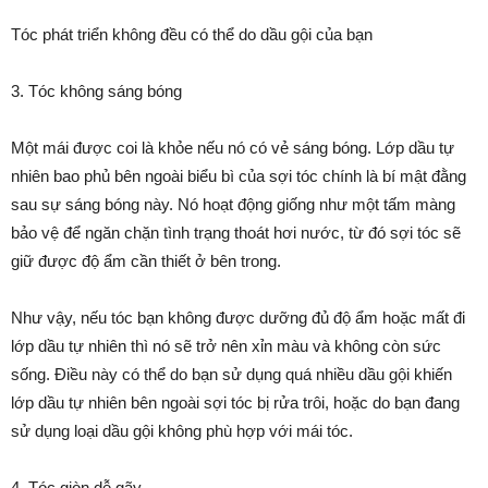
Tóc phát triển không đều có thể do dầu gội của bạn
3. Tóc không sáng bóng
Một mái được coi là khỏe nếu nó có vẻ sáng bóng. Lớp dầu tự
nhiên bao phủ bên ngoài biểu bì của sợi tóc chính là bí mật đằng
sau sự sáng bóng này. Nó hoạt động giống như một tấm màng
bảo vệ để ngăn chặn tình trạng thoát hơi nước, từ đó sợi tóc sẽ
giữ được độ ẩm cần thiết ở bên trong.
Như vậy, nếu tóc bạn không được dưỡng đủ độ ẩm hoặc mất đi
lớp dầu tự nhiên thì nó sẽ trở nên xỉn màu và không còn sức
sống. Điều này có thể do bạn sử dụng quá nhiều dầu gội khiến
lớp dầu tự nhiên bên ngoài sợi tóc bị rửa trôi, hoặc do bạn đang
sử dụng loại dầu gội không phù hợp với mái tóc.
4. Tóc giòn dễ gãy