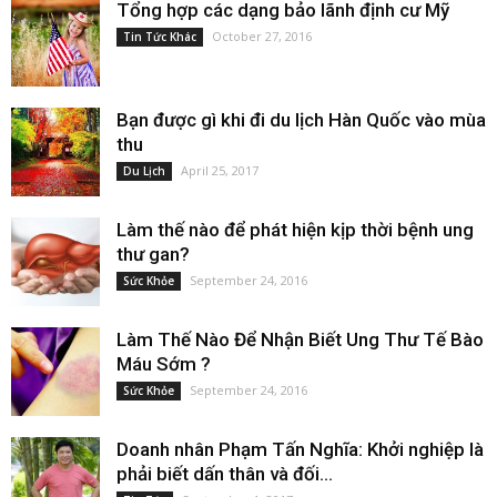
Tổng hợp các dạng bảo lãnh định cư Mỹ
October 27, 2016
Tin Tức Khác
Bạn được gì khi đi du lịch Hàn Quốc vào mùa
thu
April 25, 2017
Du Lịch
Làm thế nào để phát hiện kịp thời bệnh ung
thư gan?
September 24, 2016
Sức Khỏe
Làm Thế Nào Để Nhận Biết Ung Thư Tế Bào
Máu Sớm ?
September 24, 2016
Sức Khỏe
Doanh nhân Phạm Tấn Nghĩa: Khởi nghiệp là
phải biết dấn thân và đối...