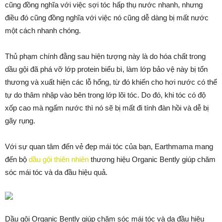
cũng đồng nghĩa với việc sợi tóc hấp thụ nước nhanh, nhưng
điều đó cũng đồng nghĩa với việc nó cũng dễ dàng bị mất nước
một cách nhanh chóng.
Thủ phạm chính đằng sau hiện tượng này là do hóa chất trong
dầu gội đã phá vỡ lớp protein biểu bì, làm lớp bảo vệ này bị tổn
thương và xuất hiện các lỗ hổng, từ đó khiến cho hơi nước có thể
tự do thâm nhập vào bên trong lớp lõi tóc. Do đó, khi tóc có độ
xốp cao mà ngấm nước thì nó sẽ bị mất đi tính đàn hồi và dễ bị
gãy rụng.
Với sự quan tâm đến vẻ đẹp mái tóc của bạn, Earthmama mang
đến bộ
dầu gội thiên nhiên
thương hiệu Organic Bently giúp chăm
sóc mái tóc và da đầu hiệu quả.
Dầu gội Organic Bently giúp chăm sóc mái tóc và da đầu hiệu