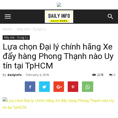
Home
Máy móc - Dụng Cụ
Máy móc - Dụng Cụ
Lựa chọn Đại lý chính hãng Xe
đẩy hàng Phong Thạnh nào Uy
tín tại TpHCM
By
dailyinfo
-
February 6, 2018
2278
0