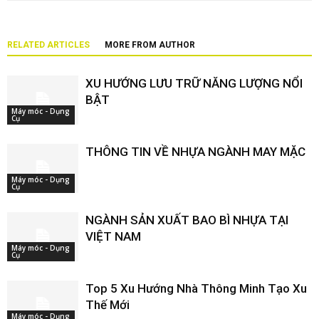
RELATED ARTICLES
MORE FROM AUTHOR
XU HƯỚNG LƯU TRỮ NĂNG LƯỢNG NỔI
BẬT
Máy móc - Dụng
Cụ
THÔNG TIN VỀ NHỰA NGÀNH MAY MẶC
Máy móc - Dụng
Cụ
NGÀNH SẢN XUẤT BAO BÌ NHỰA TẠI
VIỆT NAM
Máy móc - Dụng
Cụ
Top 5 Xu Hướng Nhà Thông Minh Tạo Xu
Thế Mới
Máy móc - Dụng