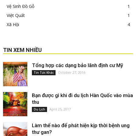
Vệ Sinh Đồ Gỗ
1
Việt Quất
1
Xã Hội
4
TIN XEM NHIỀU
Tổng hợp các dạng bảo lãnh định cư Mỹ
October 27, 2016
Tin Tức Khác
Bạn được gì khi đi du lịch Hàn Quốc vào mùa
thu
April 25, 2017
Du Lịch
Làm thế nào để phát hiện kịp thời bệnh ung
thư gan?