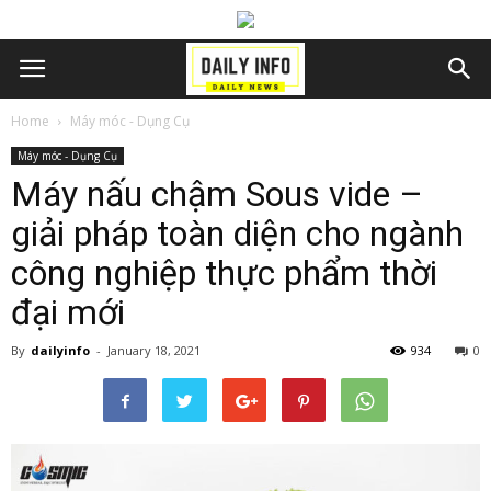
Home
Máy móc - Dụng Cụ
Máy móc - Dụng Cụ
Máy nấu chậm Sous vide –
giải pháp toàn diện cho ngành
công nghiệp thực phẩm thời
đại mới
By
dailyinfo
-
January 18, 2021
934
0