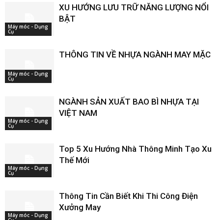
XU HƯỚNG LƯU TRỮ NĂNG LƯỢNG NỔI
BẬT
Máy móc - Dụng
Cụ
THÔNG TIN VỀ NHỰA NGÀNH MAY MẶC
Máy móc - Dụng
Cụ
NGÀNH SẢN XUẤT BAO BÌ NHỰA TẠI
VIỆT NAM
Máy móc - Dụng
Cụ
Top 5 Xu Hướng Nhà Thông Minh Tạo Xu
Thế Mới
Máy móc - Dụng
Cụ
Thông Tin Cần Biết Khi Thi Công Điện
Xưởng May
Máy móc - Dụng
Cụ