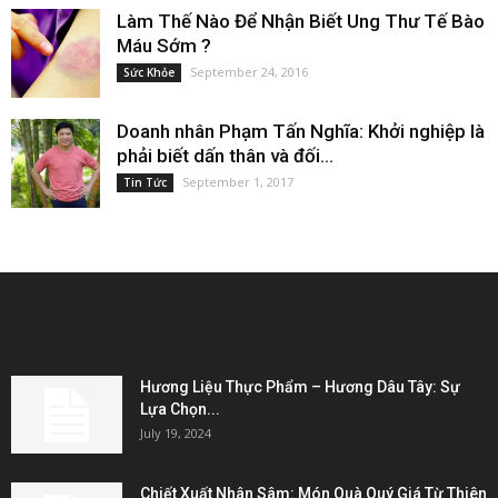
Làm Thế Nào Để Nhận Biết Ung Thư Tế Bào
Máu Sớm ?
September 24, 2016
Sức Khỏe
Doanh nhân Phạm Tấn Nghĩa: Khởi nghiệp là
phải biết dấn thân và đối...
September 1, 2017
Tin Tức
EDITOR PICKS
Hương Liệu Thực Phẩm – Hương Dâu Tây: Sự
Lựa Chọn...
July 19, 2024
Chiết Xuất Nhân Sâm: Món Quà Quý Giá Từ Thiên