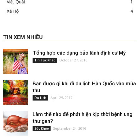
Việt Quất
1
Xã Hội
4
TIN XEM NHIỀU
Tổng hợp các dạng bảo lãnh định cư Mỹ
October 27, 2016
Tin Tức Khác
Bạn được gì khi đi du lịch Hàn Quốc vào mùa
thu
April 25, 2017
Du Lịch
Làm thế nào để phát hiện kịp thời bệnh ung
thư gan?
September 24, 2016
Sức Khỏe