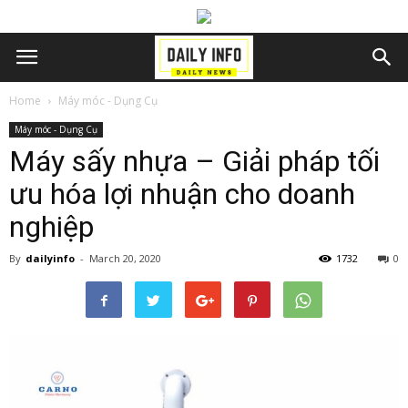
Home
Máy móc - Dụng Cụ
Máy móc - Dụng Cụ
Máy sấy nhựa – Giải pháp tối
ưu hóa lợi nhuận cho doanh
nghiệp
By
dailyinfo
-
March 20, 2020
1732
0