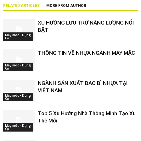
RELATED ARTICLES
MORE FROM AUTHOR
XU HƯỚNG LƯU TRỮ NĂNG LƯỢNG NỔI
BẬT
Máy móc - Dụng
Cụ
THÔNG TIN VỀ NHỰA NGÀNH MAY MẶC
Máy móc - Dụng
Cụ
NGÀNH SẢN XUẤT BAO BÌ NHỰA TẠI
VIỆT NAM
Máy móc - Dụng
Cụ
Top 5 Xu Hướng Nhà Thông Minh Tạo Xu
Thế Mới
Máy móc - Dụng
Cụ