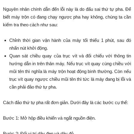
Nguyên nhân chính dẫn đến lỗi này là do đấu sai thứ tự pha. Để
biết máy trộn có đang chạy ngược pha hay không, chúng ta cần
kiểm tra theo cách như sau:
Chỉnh thời gian vận hành của máy tối thiểu 1 phút, sau đó
nhấn nút khởi động.
Quan sát chiều quay của trục vít và đối chiếu với thông tin
hướng dẫn in trên thân máy. Nếu trục vít quay cùng chiều với
mũi tên thì nghĩa là máy trộn hoạt động bình thường. Còn nếu
trục vít quay ngược chiều mũi tên thì tức là máy đang bị lỗi và
cần phải đảo thứ tự pha.
Cách đảo thứ tự pha rất đơn giản. Dưới đây là các bước cụ thể:
Bước 1: Mở hộp điều khiển và ngắt nguồn điện.
Bước 2: Đổi vị trí dây đen và dây đỏ.