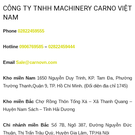
CÔNG TY TNHH MACHINERY CARNO VIỆT
NAM
Phone
02822459555
Hotline
0906769585
–
02822459444
Email
Sale@carnovn.com
Kho miền Nam
1650 Nguyễn Duy Trinh, KP. Tam Đa, Phường
Trường Thạnh,Quận 9, TP. Hồ Chí Minh. (Đối diện địa chỉ 1745)
Kho miền Bắc
Chợ Rồng Thôn Tống Xá – Xã Thanh Quang –
Huyện Nam Sách – Tỉnh Hải Dương
Chi nhánh miền Bắc
Số 7B, Ngõ 387, Đường Nguyễn Đức
Thuận, Thị Trấn Trâu Quỳ, Huyện Gia Lâm, TP.Hà Nội