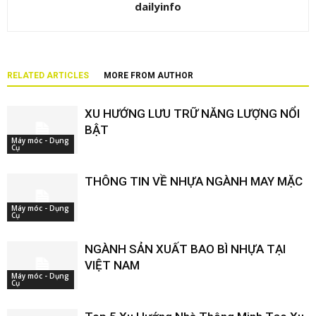
dailyinfo
RELATED ARTICLES
MORE FROM AUTHOR
XU HƯỚNG LƯU TRỮ NĂNG LƯỢNG NỔI
BẬT
Máy móc - Dụng
Cụ
THÔNG TIN VỀ NHỰA NGÀNH MAY MẶC
Máy móc - Dụng
Cụ
NGÀNH SẢN XUẤT BAO BÌ NHỰA TẠI
VIỆT NAM
Máy móc - Dụng
Cụ