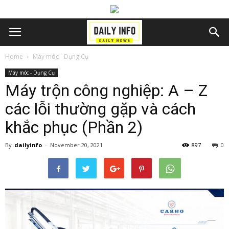
Home
Máy móc - Dụng Cụ
Máy móc - Dụng Cụ
Máy trộn công nghiệp: A – Z
các lỗi thường gặp và cách
khắc phục (Phần 2)
By
dailyinfo
-
November 20, 2021
897
0