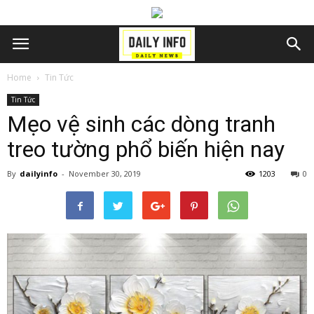
Home
Tin Tức
Tin Tức
Mẹo vệ sinh các dòng tranh
treo tường phổ biến hiện nay
By
dailyinfo
-
November 30, 2019
1203
0