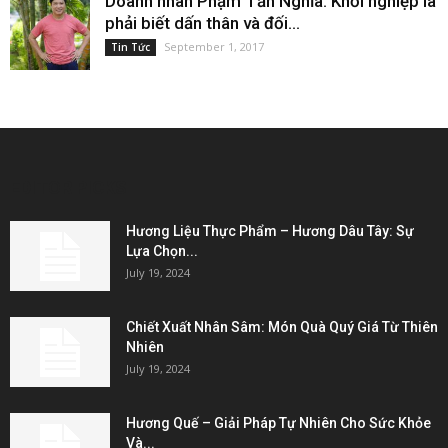
Doanh nhân Phạm Tấn Nghĩa: Khởi nghiệp là
phải biết dấn thân và đối...
September 1, 2017
Tin Tức
EDITOR PICKS
Hương Liệu Thực Phẩm – Hương Dâu Tây: Sự
Lựa Chọn...
July 19, 2024
Chiết Xuất Nhân Sâm: Món Quà Quý Giá Từ Thiên
Nhiên
July 19, 2024
Hương Quế – Giải Pháp Tự Nhiên Cho Sức Khỏe
Và...