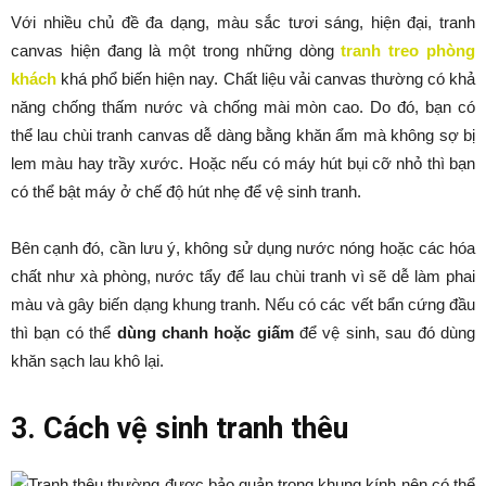
Với nhiều chủ đề đa dạng, màu sắc tươi sáng, hiện đại, tranh
canvas hiện đang là một trong những dòng
tranh treo phòng
khách
khá phổ biến hiện nay. Chất liệu vải canvas thường có khả
năng chống thấm nước và chống mài mòn cao. Do đó, bạn có
thể lau chùi tranh canvas dễ dàng bằng khăn ẩm mà không sợ bị
lem màu hay trầy xước. Hoặc nếu có máy hút bụi cỡ nhỏ thì bạn
có thể bật máy ở chế độ hút nhẹ để vệ sinh tranh.
Bên cạnh đó, cần lưu ý, không sử dụng nước nóng hoặc các hóa
chất như xà phòng, nước tẩy để lau chùi tranh vì sẽ dễ làm phai
màu và gây biến dạng khung tranh. Nếu có các vết bẩn cứng đầu
thì bạn có thể
dùng chanh hoặc giấm
để vệ sinh, sau đó dùng
khăn sạch lau khô lại.
3. Cách vệ sinh tranh thêu