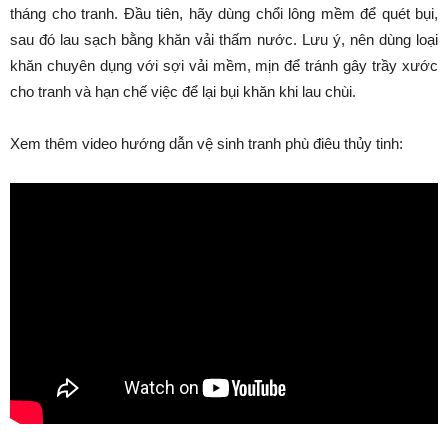
tháng cho tranh. Đầu tiên, hãy dùng chổi lông mềm để quét bụi,
sau đó lau sạch bằng khăn vải thấm nước. Lưu ý, nên dùng loại
khăn chuyên dụng với sợi vải mềm, mịn để tránh gây trầy xước
cho tranh và hạn chế việc để lại bụi khăn khi lau chùi.
Xem thêm video hướng dẫn vệ sinh tranh phù điêu thủy tinh: