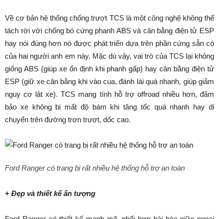
Về cơ bản hệ thống chống trượt TCS là một công nghệ không thể
tách rời với chống bó cứng phanh ABS và cân bằng điện tử ESP
hay nói đúng hơn nó được phát triển dựa trên phần cứng sẵn có
của hai người anh em này. Mặc dù vậy, vai trò của TCS lại không
giống ABS (giúp xe ổn định khi phanh gấp) hay cân bằng điện tử
ESP (giữ xe cân bằng khi vào cua, đánh lái quá nhanh, giúp giảm
nguy cơ lật xe). TCS mang tính hỗ trợ offroad nhiều hơn, đảm
bảo xe không bị mất độ bám khi tăng tốc quá nhanh hay di
chuyển trên đường trơn trượt, dốc cao.
Ford Ranger có trang bị rất nhiều hệ thống hỗ trợ an toàn
+ Đẹp và thiết kế ấn tượng
Ford Ranger có thiết kế mạnh mẽ, phối hợp hài hòa giữa ngoại