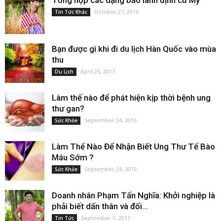
Tổng hợp các dạng bảo lãnh định cư Mỹ
October 27, 2016
Tin Tức Khác
Bạn được gì khi đi du lịch Hàn Quốc vào mùa
thu
April 25, 2017
Du Lịch
Làm thế nào để phát hiện kịp thời bệnh ung
thư gan?
September 24, 2016
Sức Khỏe
Làm Thế Nào Để Nhận Biết Ung Thư Tế Bào
Máu Sớm ?
September 24, 2016
Sức Khỏe
Doanh nhân Phạm Tấn Nghĩa: Khởi nghiệp là
phải biết dấn thân và đối...
September 1, 2017
Tin Tức