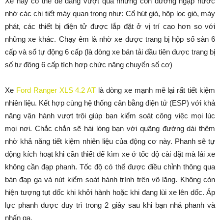
Xe này có thể dễ dàng vượt qua những con đường ngập nước
nhờ các chi tiết máy quan trọng như: Cổ hút gió, hộp lọc gió, máy
phát, các thiết bị điện tử được lắp đặt ở vị trí cao hơn so với
những xe khác. Chạy êm là nhờ xe được trang bị hộp số sàn 6
cấp và số tự động 6 cấp (là dòng xe bán tải đầu tiên được trang bị
số tự động 6 cấp tích hợp chức năng chuyển số cơ)
Xe
Ford Ranger XLS 4.2 AT
là dòng xe mạnh mẽ lại rất tiết kiệm
nhiên liệu. Kết hợp cùng hệ thống cân bằng điện tử (ESP) với khả
năng vận hành vượt trội giúp bạn kiểm soát công việc mọi lúc
mọi nơi. Chắc chắn sẽ hài lòng bạn với quãng đường dài thêm
nhờ khả năng tiết kiệm nhiên liệu của động cơ này. Phanh sẽ tự
động kích hoạt khi cần thiết để kìm xe ở tốc độ cài đặt mà lái xe
không cần đạp phanh. Tốc độ có thể được điều chỉnh thông qua
bàn đạp ga và nút kiểm soát hành trình trên vô lăng. Không còn
hiện tượng tụt dốc khi khởi hành hoặc khi đang lùi xe lên dốc. Áp
lực phanh được duy trì trong 2 giây sau khi bạn nhả phanh và
nhấn ga.