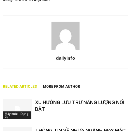
dailyinfo
RELATED ARTICLES
MORE FROM AUTHOR
XU HƯỚNG LƯU TRỮ NĂNG LƯỢNG NỔI
BẬT
Máy móc - Dụng
Cụ
THÔNG TIN VỀ NHỰA NGÀNH MAY MẶC