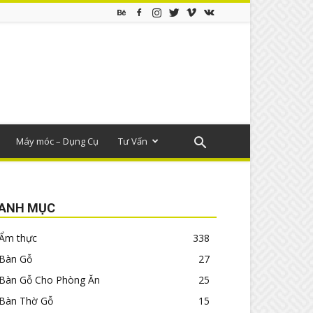
Máy móc – Dụng Cụ
Tư Vấn
ANH MỤC
Ẩm thực
338
Bàn Gỗ
27
Bàn Gỗ Cho Phòng Ăn
25
Bàn Thờ Gỗ
15