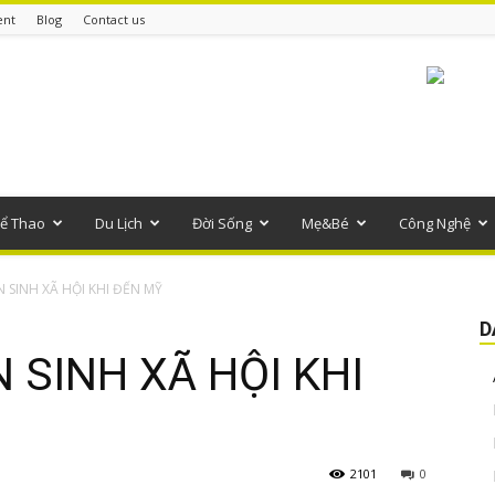
ent
Blog
Contact us
ể Thao
Du Lịch
Đời Sống
Mẹ&Bé
Công Nghệ
 SINH XÃ HỘI KHI ĐẾN MỸ
D
 SINH XÃ HỘI KHI
2101
0