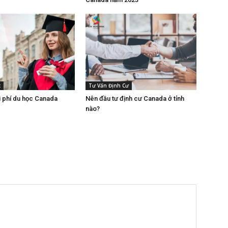
c
Tư Vấn Định Cư
i phí du học Canada
Nên đầu tư định cư Canada ở tỉnh
nào?