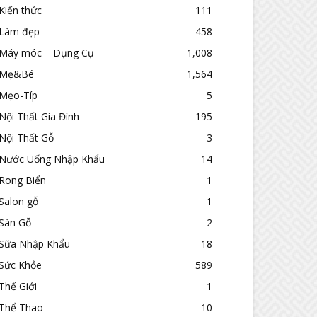
Kiến thức
111
Làm đẹp
458
Máy móc – Dụng Cụ
1,008
Mẹ&Bé
1,564
Mẹo-Típ
5
Nội Thất Gia Đình
195
Nội Thất Gỗ
3
Nước Uống Nhập Khẩu
14
Rong Biển
1
Salon gỗ
1
Sàn Gỗ
2
Sữa Nhập Khẩu
18
Sức Khỏe
589
Thế Giới
1
Thể Thao
10