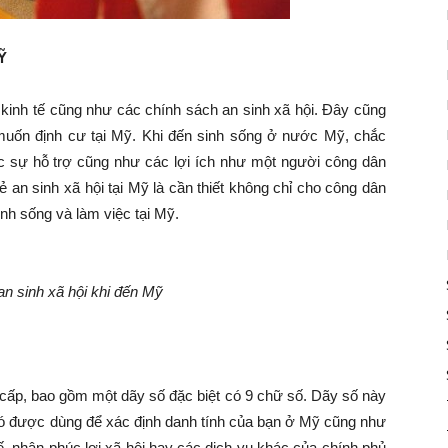
Ỹ
inh tế cũng như các chính sách an sinh xã hội. Đây cũng
 muốn định cư tại Mỹ. Khi đến sinh sống ở nước Mỹ, chắc
sự hỗ trợ cũng như các lợi ích như một người công dân
ẻ an sinh xã hội tại Mỹ là cần thiết không chỉ cho công dân
h sống và làm việc tại Mỹ.
an sinh xã hội khi đến Mỹ
 cấp, bao gồm một dãy số đặc biệt có 9 chữ số. Dãy số này
 nó được dùng để xác định danh tính của bạn ở Mỹ cũng như
ế, nhận phúc lợi xã hội hay các dịch vụ khác của chính phủ