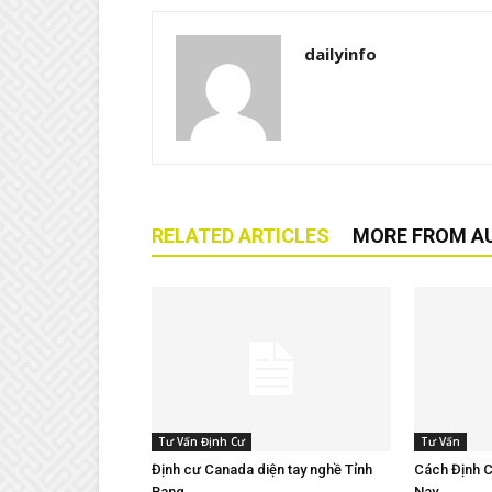
dailyinfo
RELATED ARTICLES
MORE FROM A
Tư Vấn Định Cư
Tư Vấn
Định cư Canada diện tay nghề Tỉnh
Cách Định C
Bang
Nay