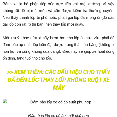
Bánh xe là bộ phận tiếp xúc trực tiếp với mặt đường. Vì vậy
chúng rất dễ bị mài mòn và cần được kiểm tra thường xuyên.
Nếu thấy thành lốp bị phù hoặc phần gai lốp đã mỏng đi (độ sâu
gai lốp còn rất ít) thì bạn nên thay lốp mới ngay.
Một lưu ý khác nữa là hãy bơm hơi cho lốp ở mức vừa phải để
đảm bảo áp suất lốp luôn đạt được trạng thái cân bằng (không bị
non hơi và cũng không quá căng). Điều này sẽ giúp xe hoạt động
ổn định, tăng tuổi thọ cho lốp.
>> XEM THÊM:
CÁC DẤU HIỆU CHO THẤY
ĐÃ ĐẾN LÚC THAY LỐP KHÔNG RUỘT XE
MÁY
Đảm bảo lốp xe có áp suất phù hợp