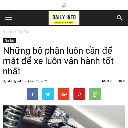
Home
Tin Tức
Tin Tức
Những bộ phận luôn cần để
mắt để xe luôn vận hành tốt
nhất
By
dailyinfo
-
June 12, 2021
880
0