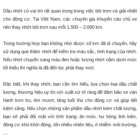
Dầu nhớt có vai trò rất quan trọng trong việc bôi trơn và giải nhiệt
cho động cơ. Tại Việt Nam, các chuyên gia khuyến cáo chủ xe
nên thay nhớt bôi trơn sau mỗi 1.500 – 2.000 km.
Trong trường hợp bạn không nhớ được số km đã di chuyển, hãy
sử dụng que thăm nhớt để kiểm tra màu sắc, tình trạng của nhớt.
Nếu nhớt chuyển sang màu đen hoặc lượng nhớt nằm dưới mức
tối thiểu thì nghĩa là đã đến lúc phải thay mới.
Đặc biệt, khi thay nhớt, bạn cần tìm hiểu, lựa chọn loại dầu chất
lượng, thương hiệu uy tín với xuất xứ rõ ràng để đảm bảo xe vận
hành trơn tru, êm mượt, tăng tuổi thọ cho động cơ và giúp tiết
kiệm xăng. Nếu chọn những sản phẩm dầu nhớt kém chất lượng,
bạn sẽ phải đối mặt với tình trạng: ăn mòn, hư hỏng linh kiện,
động cơ khó khởi động, tốn nhiều nhiên liệu, ô nhiễm môi trường,
…