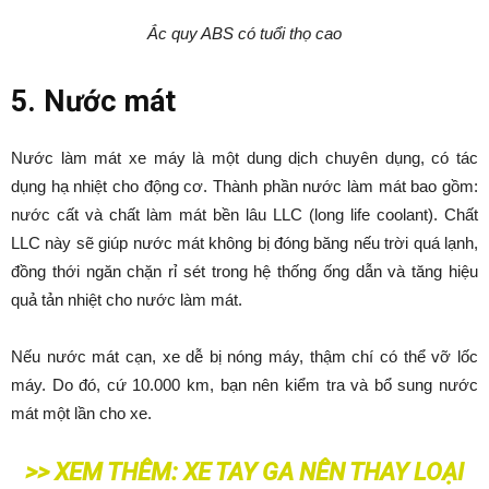
Ắc quy ABS có tuổi thọ cao
5. Nước mát
Nước làm mát xe máy là một dung dịch chuyên dụng, có tác
dụng hạ nhiệt cho động cơ. Thành phần nước làm mát bao gồm:
nước cất và chất làm mát bền lâu LLC (long life coolant). Chất
LLC này sẽ giúp nước mát không bị đóng băng nếu trời quá lạnh,
đồng thới ngăn chặn rỉ sét trong hệ thống ống dẫn và tăng hiệu
quả tản nhiệt cho nước làm mát.
Nếu nước mát cạn, xe dễ bị nóng máy, thậm chí có thể vỡ lốc
máy. Do đó, cứ 10.000 km, bạn nên kiểm tra và bổ sung nước
mát một lần cho xe.
>> XEM THÊM:
XE TAY GA NÊN THAY LOẠI