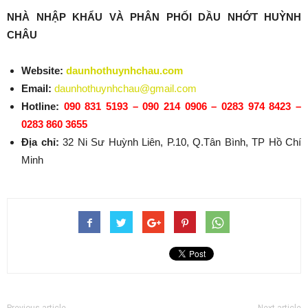
NHÀ NHẬP KHẨU VÀ PHÂN PHỐI DẦU NHỚT HUỲNH
CHÂU
Website:
daunhothuynhchau.com
Email:
daunhothuynhchau@gmail.com
Hotline:
090 831 5193 – 090 214 0906 – 0283 974 8423 –
0283 860 3655
Địa chỉ:
32 Ni Sư Huỳnh Liên, P.10, Q.Tân Bình, TP Hồ Chí
Minh
Previous article
Next article