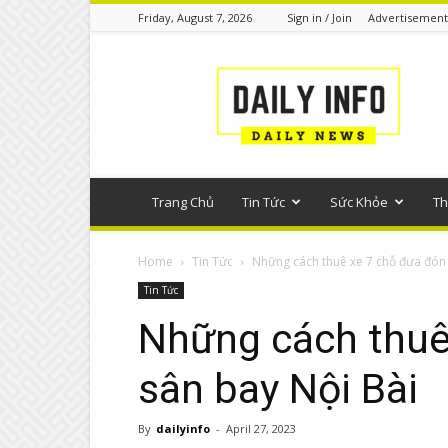
Friday, August 7, 2026
Sign in / Join
Advertisement
Tin
tức
phổ
thông
Trang Chủ
Tin Tức
Sức Khỏe
Th
Home
Tin Tức
Những cách thuê xe 7 chỗ đưa đón t
Tin Tức
Những cách thuê 
sân bay Nội Bài
By
dailyinfo
-
April 27, 2023