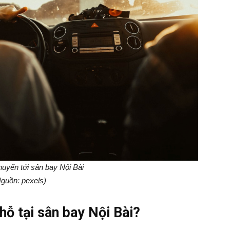
huyển tới sân bay Nội Bài
guồn: pexels)
hỗ tại sân bay Nội Bài?