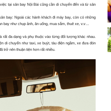
việc tại sân bay Nội Bài cũng cần di chuyển đến và từ sân
sân bay: Ngoài các hành khách đi máy bay, còn có những
sân bay như chụp ảnh, ăn uống, mua sắm, thuê xe, v.v…
là rất đa dạng và phụ thuộc vào từng đối tượng khác nhau.
iện di chuyển như taxi, xe buýt, tàu điện ngầm, xe đưa đón
đã trở nên thuận tiện hơn rất nhiều.