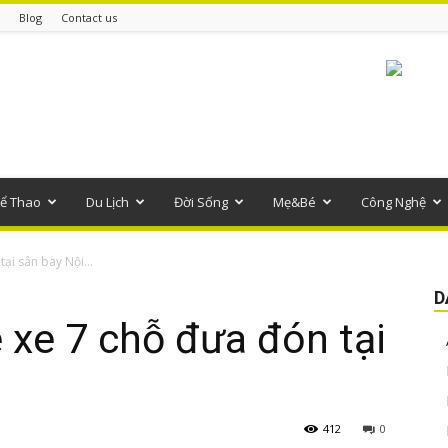
Blog
Contact us
ể Thao
Du Lịch
Đời Sống
Mẹ&Bé
Công Nghệ
ại sân bay Nội...
D
xe 7 chỗ đưa đón tại
412
0