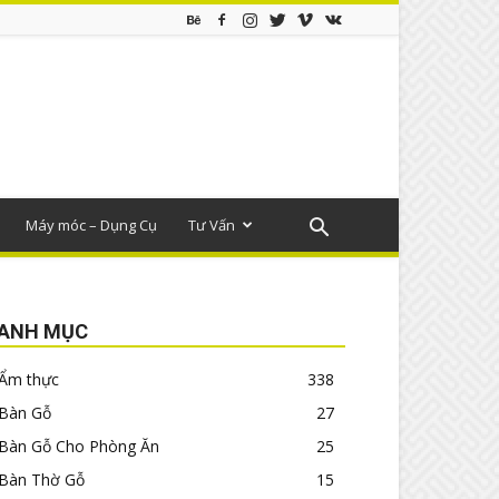
Máy móc – Dụng Cụ
Tư Vấn
ANH MỤC
Ẩm thực
338
Bàn Gỗ
27
Bàn Gỗ Cho Phòng Ăn
25
Bàn Thờ Gỗ
15