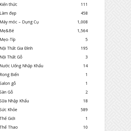
Kiến thức
111
Làm đẹp
458
Máy móc – Dụng Cụ
1,008
Mẹ&Bé
1,564
Mẹo-Típ
5
Nội Thất Gia Đình
195
Nội Thất Gỗ
3
Nước Uống Nhập Khẩu
14
Rong Biển
1
Salon gỗ
1
Sàn Gỗ
2
Sữa Nhập Khẩu
18
Sức Khỏe
589
Thế Giới
1
Thể Thao
10