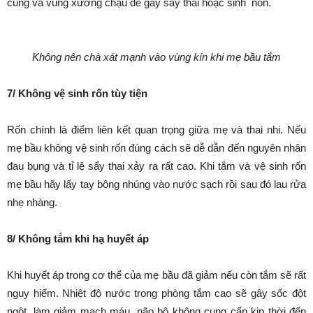
cung và vùng xương chậu dễ gây sẩy thai hoặc sinh non.
Không nên chà xát mạnh vào vùng kín khi
mẹ bầu tắm
7/ Không vệ sinh rốn tùy tiện
Rốn chính là điểm liên kết quan trọng giữa mẹ và thai nhi. Nếu
mẹ bầu không vệ sinh rốn đúng cách sẽ dễ dẫn đến nguyên nhân
đau bụng và tỉ lệ sẩy thai xảy ra rất cao. Khi tắm và vệ sinh rốn
mẹ bầu hãy lấy tay bông nhúng vào nước sạch rồi sau đó lau rửa
nhẹ nhàng.
8/ Không tắm khi hạ huyết áp
Khi huyết áp trong cơ thể của mẹ bầu đã giảm nếu còn tắm sẽ rất
nguy hiểm. Nhiệt độ nước trong phòng tắm cao sẽ gây sốc đột
ngột, làm giảm mạch máu, não bộ không cung cấp kịp thời đến