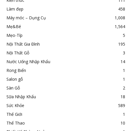
Kiến thức
111
Làm đẹp
458
Máy móc – Dụng Cụ
1,008
Mẹ&Bé
1,564
Mẹo-Típ
5
Nội Thất Gia Đình
195
Nội Thất Gỗ
3
Nước Uống Nhập Khẩu
14
Rong Biển
1
Salon gỗ
1
Sàn Gỗ
2
Sữa Nhập Khẩu
18
Sức Khỏe
589
Thế Giới
1
Thể Thao
10