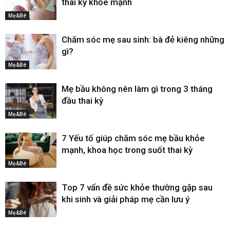
thai kỳ khỏe mạnh
Mẹ&Bé
Chăm sóc mẹ sau sinh: bà đẻ kiêng những
gì?
Mẹ&Bé
Mẹ bầu không nên làm gì trong 3 tháng
đầu thai kỳ
Mẹ&Bé
7 Yếu tố giúp chăm sóc mẹ bầu khỏe
mạnh, khoa học trong suốt thai kỳ
Mẹ&Bé
Top 7 vấn đề sức khỏe thường gặp sau
khi sinh và giải pháp mẹ cần lưu ý
Mẹ&Bé