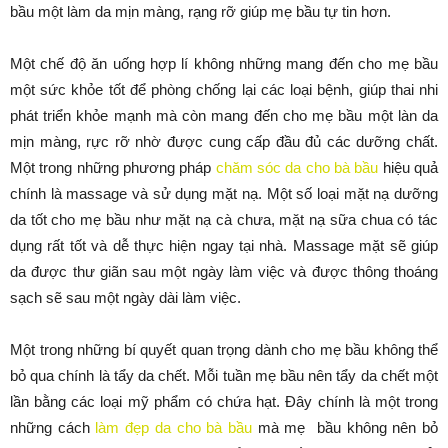
bầu một làm da mịn màng, rạng rỡ giúp mẹ bầu tự tin hơn.
Một chế độ ăn uống hợp lí không những mang đến cho mẹ bầu
một sức khỏe tốt để phòng chống lại các loại bệnh, giúp thai nhi
phát triển khỏe mạnh mà còn mang đến cho mẹ bầu một làn da
mịn màng, rực rỡ nhờ được cung cấp đầu đủ các dưỡng chất.
Một trong những phương pháp
chăm sóc da cho bà bầu
hiệu quả
chính là massage và sử dụng mặt nạ. Một số loại mặt nạ dưỡng
da tốt cho mẹ bầu như mặt nạ cà chưa, mặt nạ sữa chua có tác
dụng rất tốt và dễ thực hiện ngay tại nhà. Massage mặt sẽ giúp
da được thư giãn sau một ngày làm việc và được thông thoáng
sạch sẽ sau một ngày dài làm việc.
Một trong những bí quyết quan trọng dành cho mẹ bầu không thể
bỏ qua chính là tẩy da chết. Mỗi tuần mẹ bầu nên tẩy da chết một
lần bằng các loại mỹ phẩm có chứa hạt. Đây chính là một trong
những cách
làm đẹp da cho bà bầu
mà mẹ bầu không nên bỏ