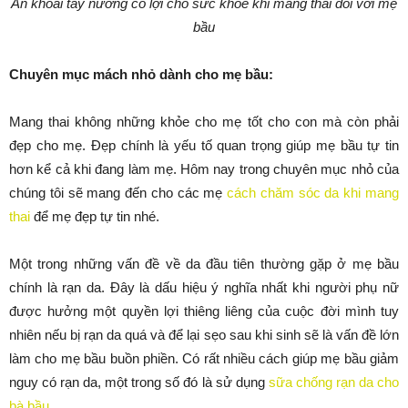
Ăn khoai tây nướng có lợi cho sức khỏe k
hi mang thai đối với mẹ
bầu
Chuyên mục mách nhỏ dành cho mẹ bầu:
Mang thai không những khỏe cho mẹ tốt cho con mà còn phải
đẹp cho mẹ. Đẹp chính là yếu tố quan trọng giúp mẹ bầu tự tin
hơn kể cả khi đang làm mẹ. Hôm nay trong chuyên mục nhỏ của
chúng tôi sẽ mang đến cho các mẹ
cách chăm sóc da khi mang
thai
để mẹ đẹp tự tin nhé.
Một trong những vấn đề về da đầu tiên thường gặp ở mẹ bầu
chính là rạn da. Đây là dấu hiệu ý nghĩa nhất khi người phụ nữ
được hưởng một quyền lợi thiêng liêng của cuộc đời mình tuy
nhiên nếu bị rạn da quá và để lại sẹo sau khi sinh sẽ là vấn đề lớn
làm cho mẹ bầu buồn phiền. Có rất nhiều cách giúp mẹ bầu giảm
nguy có rạn da, một trong số đó là sử dụng
sữa chống rạn da cho
bà bầu
.