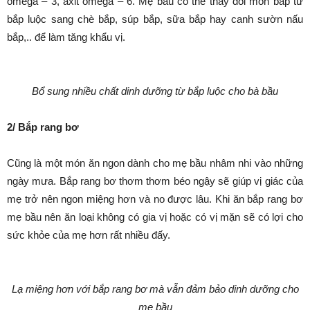
omega – 3, axit omega – 6. Mẹ bầu có thể thay đổi món bắp từ
bắp luộc sang chè bắp, súp bắp, sữa bắp hay canh sườn nấu
bắp,.. để làm tăng khẩu vị.
Bổ sung nhiều chất dinh dưỡng từ bắp luộ
c cho bà bầu
2/ Bắp rang bơ
Cũng là một món ăn ngon dành cho mẹ bầu nhâm nhi vào những
ngày mưa. Bắp rang bơ thơm thơm béo ngậy sẽ giúp vị giác của
mẹ trở nên ngon miệng hơn và no được lâu. Khi ăn bắp rang bơ
mẹ bầu nên ăn loại không có gia vị hoặc có vị mặn sẽ có lợi cho
sức khỏe của mẹ hơn rất nhiều đấy.
Lạ miệng hơn với bắp rang bơ mà vẫn đảm
bảo dinh dưỡng cho
mẹ bầu