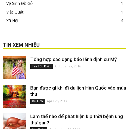
Vệ Sinh Đồ Gỗ
1
Việt Quất
1
Xã Hội
4
TIN XEM NHIỀU
Tổng hợp các dạng bảo lãnh định cư Mỹ
October 27, 2016
Tin Tức Khác
Bạn được gì khi đi du lịch Hàn Quốc vào mùa
thu
April 25, 2017
Du Lịch
Làm thế nào để phát hiện kịp thời bệnh ung
thư gan?