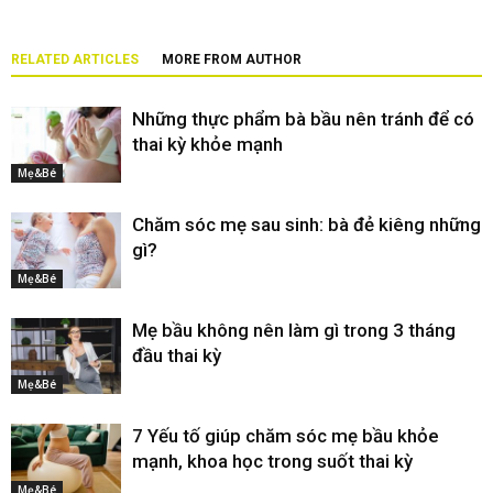
RELATED ARTICLES
MORE FROM AUTHOR
Những thực phẩm bà bầu nên tránh để có
thai kỳ khỏe mạnh
Mẹ&Bé
Chăm sóc mẹ sau sinh: bà đẻ kiêng những
gì?
Mẹ&Bé
Mẹ bầu không nên làm gì trong 3 tháng
đầu thai kỳ
Mẹ&Bé
7 Yếu tố giúp chăm sóc mẹ bầu khỏe
mạnh, khoa học trong suốt thai kỳ
Mẹ&Bé