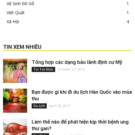
Vệ Sinh Đồ Gỗ
1
Việt Quất
1
Xã Hội
4
TIN XEM NHIỀU
Tổng hợp các dạng bảo lãnh định cư Mỹ
October 27, 2016
Tin Tức Khác
Bạn được gì khi đi du lịch Hàn Quốc vào mùa
thu
April 25, 2017
Du Lịch
Làm thế nào để phát hiện kịp thời bệnh ung
thư gan?