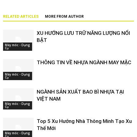
RELATED ARTICLES
MORE FROM AUTHOR
XU HƯỚNG LƯU TRỮ NĂNG LƯỢNG NỔI
BẬT
Máy móc - Dụng
Cụ
THÔNG TIN VỀ NHỰA NGÀNH MAY MẶC
Máy móc - Dụng
Cụ
NGÀNH SẢN XUẤT BAO BÌ NHỰA TẠI
VIỆT NAM
Máy móc - Dụng
Cụ
Top 5 Xu Hướng Nhà Thông Minh Tạo Xu
Thế Mới
Máy móc - Dụng
Cụ