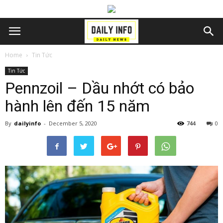
Home
Tin Tức
Tin Tức
Pennzoil – Dầu nhớt có bảo
hành lên đến 15 năm
By
dailyinfo
-
December 5, 2020
744
0