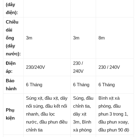
(dây
điện):
Chiều
dài
ống
3m
3m
8m
(dây
nước):
Điện
230 /
230/240V
230 / 240V
áp:
240V
Bảo
6 Tháng
6 Tháng
6 Tháng
hành
Súng xịt, đầu xịt, dây
Súng, đầu
Bình xịt xà
nối súng, đầu kết nối
chỉnh tia,
phòng, đầu
Phụ
nhanh, đầu lọc
dây xịt
phun 3 trong 1,
kiện
nước, đầu phun điều
3m, Bình
đầu phun xoay,
chỉnh tia
xà phòng
đầu phun 90 độ