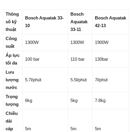
Thông
Bosch
Bosch Aquatak 33-
Bosch Aquatak
số kỹ
Aquatak
10
42-13
thuật
33-11
Công
1300W
1300W
1900W
suất
Áp lực
100 bar
110 bar
130bar
tối đa
Lưu
lượng
5.7l/phút
5.5l/phút
7l/phút
nước
Trọng
6kg
5kg
7.8kg
lượng
Chiều
dài
cáp
5m
5m
5m