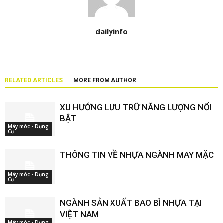
dailyinfo
RELATED ARTICLES
MORE FROM AUTHOR
XU HƯỚNG LƯU TRỮ NĂNG LƯỢNG NỔI
BẬT
Máy móc - Dụng
Cụ
THÔNG TIN VỀ NHỰA NGÀNH MAY MẶC
Máy móc - Dụng
Cụ
NGÀNH SẢN XUẤT BAO BÌ NHỰA TẠI
VIỆT NAM
Máy móc - Dụng