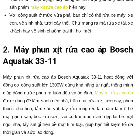
sản phẩm
máy xịt rửa cao áp
hiện nay.
Với công suất ở mức vừa phải bạn chỉ có thể rửa xe máy, xe
con, vệ sinh nhà, tưới cây thôi. Chứ mang ra mà rửa xe tải, xe
khách hay vệ sinh chuồng trại thì hơi mệt
2. Máy phun xịt rửa cao áp Bosch
Aquatak 33-11
Máy phun xịt rửa cao áp Bosch Aquatak 33-11 hoạt động với
động cơ công suất lớn 1300W cùng khả năng tự ngắt thông minh
giúp dòng nước phun ra luôn đều và ổn định.
Máy xịt rửa cao áp
được dùng để làm sạch nền nhà, trần nhà, rửa xe, tưới cây, phun
thuốc cho hoa, tắm súc vật, tẩy rửa rong rêu lâu năm làm ố bề
mặt gạch sân, bóc lớp sơn, vôi cũ khi muốn làm đẹp lại bề mặt
ngôi nhà, tẩy sắt gỉ trên bề mặt kim loại, giúp bạn tiết kiệm tối đa
thời gian và sức lao động.