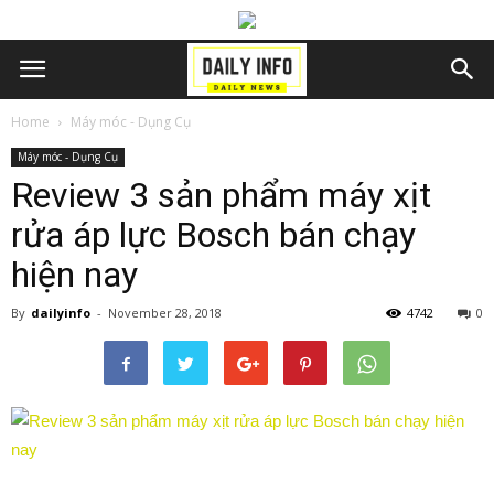
Home
Máy móc - Dụng Cụ
Máy móc - Dụng Cụ
Review 3 sản phẩm máy xịt
rửa áp lực Bosch bán chạy
hiện nay
By
dailyinfo
-
November 28, 2018
4742
0