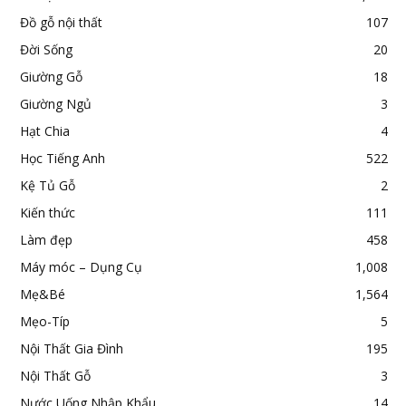
Đồ gỗ nội thất
107
Đời Sống
20
Giường Gỗ
18
Giường Ngủ
3
Hạt Chia
4
Học Tiếng Anh
522
Kệ Tủ Gỗ
2
Kiến thức
111
Làm đẹp
458
Máy móc – Dụng Cụ
1,008
Mẹ&Bé
1,564
Mẹo-Típ
5
Nội Thất Gia Đình
195
Nội Thất Gỗ
3
Nước Uống Nhập Khẩu
14