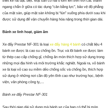
thiết kế rất đặc biệt. Mặt sàn có hai ô lõm lên trên với các thanh
ngang chắn ở giữa có tác dụng “cân bằng lực”, bảo vệ độ phẳng
của mặt sàn, giúp mặt sàn không bị “lún” xuống phía dưới sau khi
được sử dụng để vận chuyển hàng hóa nặng trong thời gian dài.
Bánh xe linh hoạt, giảm âm
Xe đẩy Prestar NF-301 là loại
xe đẩy hàng 4 bánh
có chất liệu 4
bánh xe được là cao su chống ồn. Trục và lõi bánh xe được làm
từ thép cao cấp chống gỉ, chống ăn mòn thích hợp sử dụng trong
những mọi địa hình và môi trường khắc nghiệt. Ngoài ra, vỏ bánh
xe là loại vỏ cao su mềm dẻo chống sốc và chống ồn, thích hợp
sử dụng ở những nơi cần độ yên tĩnh cao như trường học, bệnh
viện, văn phòng công ty,…
Bánh xe đẩy Prestar NF-301
Sau thời gian dài sử dụng mà bánh xe của bạn có thể bị mòn