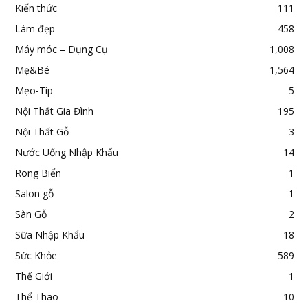
Kiến thức
111
Làm đẹp
458
Máy móc – Dụng Cụ
1,008
Mẹ&Bé
1,564
Mẹo-Típ
5
Nội Thất Gia Đình
195
Nội Thất Gỗ
3
Nước Uống Nhập Khẩu
14
Rong Biển
1
Salon gỗ
1
Sàn Gỗ
2
Sữa Nhập Khẩu
18
Sức Khỏe
589
Thế Giới
1
Thể Thao
10