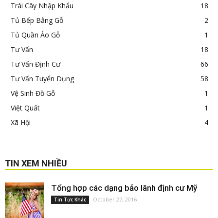
Trái Cây Nhập Khẩu
18
Tủ Bếp Bằng Gỗ
2
Tủ Quần Áo Gỗ
1
Tư Vấn
18
Tư Vấn Định Cư
66
Tư Vấn Tuyển Dụng
58
Vệ Sinh Đồ Gỗ
1
Việt Quất
1
Xã Hội
4
TIN XEM NHIỀU
Tổng hợp các dạng bảo lãnh định cư Mỹ
October 27, 2016
Tin Tức Khác