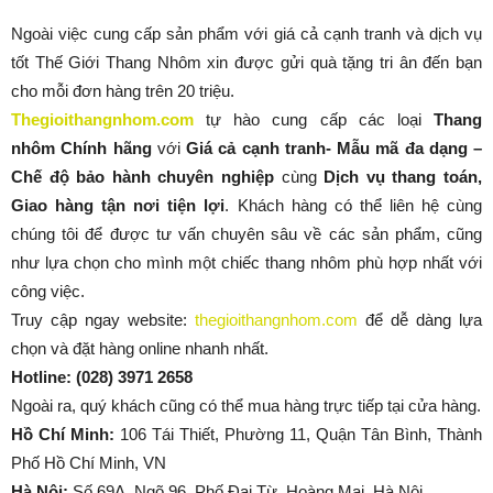
Ngoài việc cung cấp sản phẩm với giá cả cạnh tranh và dịch vụ
tốt Thế Giới Thang Nhôm xin được gửi quà tặng tri ân đến bạn
cho mỗi đơn hàng trên 20 triệu.
Thegioithangnhom.com
tự hào cung cấp các loại
Thang
nhôm Chính hãng
với
Giá cả cạnh tranh- Mẫu mã đa dạng –
Chế độ bảo hành chuyên nghiệp
cùng
Dịch vụ thang
toán,
Giao hàng tận nơi tiện lợi
. Khách hàng có thể liên hệ cùng
chúng tôi để được tư vấn chuyên sâu về các sản phẩm, cũng
như lựa chọn cho mình một chiếc thang nhôm phù hợp nhất với
công việc.
Truy cập ngay website:
thegioithangnhom.com
để dễ dàng lựa
chọn và đặt hàng online nhanh nhất.
Hotline: (028) 3971 2658
Ngoài ra, quý khách cũng có thể mua hàng trực tiếp tại cửa hàng.
Hồ Chí Minh:
106 Tái Thiết, Phường 11, Quận Tân Bình, Thành
Phố Hồ Chí Minh, VN
Hà Nội:
Số 69A, Ngõ 96, Phố Đại Từ, Hoàng Mai, Hà Nội.