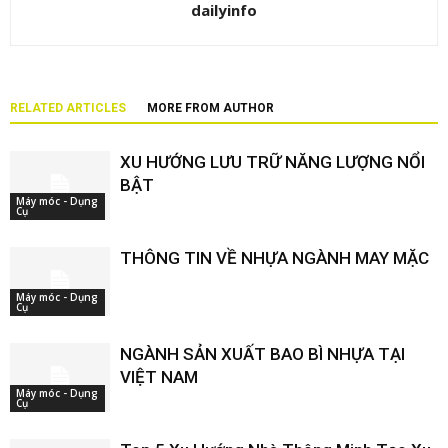
dailyinfo
RELATED ARTICLES
MORE FROM AUTHOR
XU HƯỚNG LƯU TRỮ NĂNG LƯỢNG NỔI
BẬT
Máy móc - Dụng
Cụ
THÔNG TIN VỀ NHỰA NGÀNH MAY MẶC
Máy móc - Dụng
Cụ
NGÀNH SẢN XUẤT BAO BÌ NHỰA TẠI
VIỆT NAM
Máy móc - Dụng
Cụ