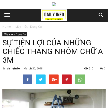
Home
Máy móc - Dụng Cụ
Máy móc - Dụng Cụ
SỰ TIỆN LỢI CỦA NHỮNG
CHIẾC THANG NHÔM CHỮ A
3M
By
dailyinfo
-
March 30, 2018
2101
0