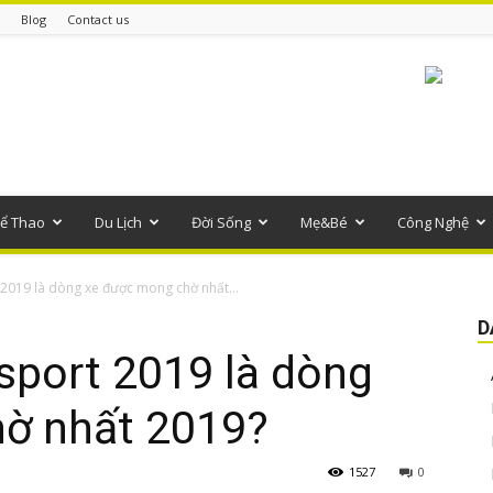
Blog
Contact us
ể Thao
Du Lịch
Đời Sống
Mẹ&Bé
Công Nghệ
 2019 là dòng xe được mong chờ nhất...
D
sport 2019 là dòng
ờ nhất 2019?
1527
0