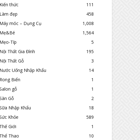
Kiến thức
111
Làm đẹp
458
Máy móc – Dụng Cụ
1,008
Mẹ&Bé
1,564
Mẹo-Típ
5
Nội Thất Gia Đình
195
Nội Thất Gỗ
3
Nước Uống Nhập Khẩu
14
Rong Biển
1
Salon gỗ
1
Sàn Gỗ
2
Sữa Nhập Khẩu
18
Sức Khỏe
589
Thế Giới
1
Thể Thao
10