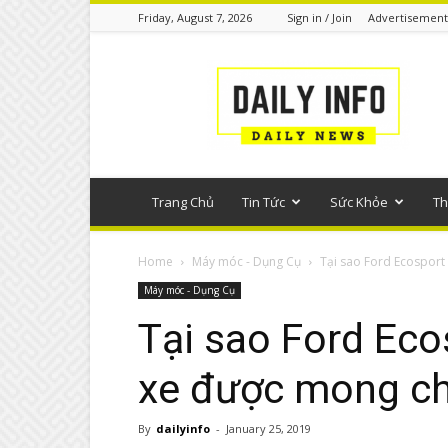
Friday, August 7, 2026
Sign in / Join
Advertisement
Tin
tức
phổ
thông
Trang Chủ
Tin Tức
Sức Khỏe
Th
Home
Máy móc - Dụng Cụ
Tại sao Ford Ecosport
Máy móc - Dụng Cụ
Tại sao Ford Eco
xe được mong ch
By
dailyinfo
-
January 25, 2019