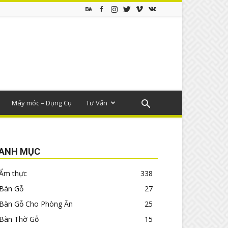
Máy móc – Dụng Cụ
Tư Vấn
ANH MỤC
Ẩm thực
338
Bàn Gỗ
27
Bàn Gỗ Cho Phòng Ăn
25
Bàn Thờ Gỗ
15