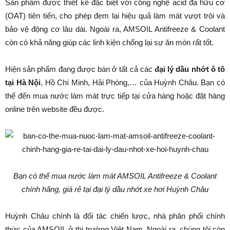
Sản phẩm được thiết kế đặc biệt với công nghệ acid đa hữu cơ
(OAT) tiên tiến, cho phép đem lại hiệu quả làm mát vượt trội và
bảo vệ động cơ lâu dài. Ngoài ra, AMSOIL Antifreeze & Coolant
còn có khả năng giúp các linh kiện chống lại sự ăn mòn rất tốt.
Hiện sản phẩm đang được bán ở tất cả các
đại lý dầu nhớt ô tô
tại Hà Nội
, Hồ Chí Minh, Hải Phòng,… của Huỳnh Châu. Bạn có
thể đến mua nước làm mát trực tiếp tại cửa hàng hoặc đặt hàng
online trên website đều được.
Bạn có thể mua nước làm mát AMSOIL Antifreeze & Coolant
chính hãng, giá rẻ tại đại lý dầu nhớt xe hơi Huỳnh Châu
Huỳnh Châu chính là đối tác chiến lược, nhà phân phối chính
thức của AMSOIL ở thị trường Việt Nam. Ngoài ra, chúng tôi còn