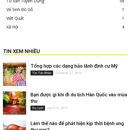
Tư Vấn Tuyển Dụng
58
Vệ Sinh Đồ Gỗ
1
Việt Quất
1
Xã Hội
4
TIN XEM NHIỀU
Tổng hợp các dạng bảo lãnh định cư Mỹ
October 27, 2016
Tin Tức Khác
Bạn được gì khi đi du lịch Hàn Quốc vào mùa
thu
April 25, 2017
Du Lịch
Làm thế nào để phát hiện kịp thời bệnh ung
thư gan?