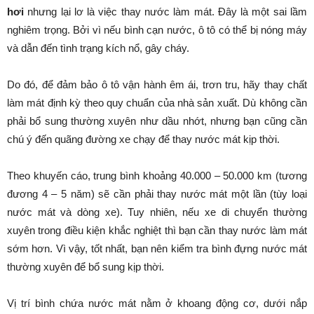
hơi
nhưng lại lơ là việc thay nước làm mát. Đây là một sai lầm
nghiêm trọng. Bởi vì nếu bình cạn nước, ô tô có thể bị nóng máy
và dẫn đến tình trạng kích nổ, gây cháy.
Do đó, để đảm bảo ô tô vận hành êm ái, trơn tru, hãy thay chất
làm mát định kỳ theo quy chuẩn của nhà sản xuất. Dù không cần
phải bổ sung thường xuyên như dầu nhớt, nhưng bạn cũng cần
chú ý đến quãng đường xe chạy để thay nước mát kịp thời.
Theo khuyến cáo, trung bình khoảng 40.000 – 50.000 km (tương
đương 4 – 5 năm) sẽ cần phải thay nước mát một lần (tùy loại
nước mát và dòng xe). Tuy nhiên, nếu xe di chuyển thường
xuyên trong điều kiện khắc nghiệt thì bạn cần thay nước làm mát
sớm hơn. Vì vậy, tốt nhất, bạn nên kiểm tra bình đựng nước mát
thường xuyên để bổ sung kịp thời.
Vị trí bình chứa nước mát nằm ở khoang động cơ, dưới nắp