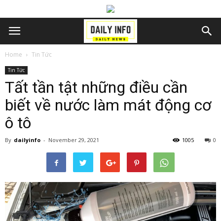
Home
Tin Tức
Tin Tức
Tất tần tật những điều cần
biết về nước làm mát động cơ
ô tô
By
dailyinfo
-
November 29, 2021
1005
0