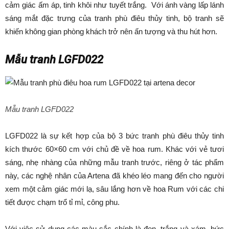
cảm giác ấm áp, tinh khôi như tuyết trắng. Với ánh vàng lấp lánh
sáng mắt đặc trưng của tranh phù điêu thủy tinh, bộ tranh sẽ
khiến không gian phòng khách trở nên ấn tượng và thu hút hơn.
Mẫu tranh LGFD022
Mẫu tranh LGFD022
LGFD022 là sự kết hợp của bộ 3 bức tranh phù điêu thủy tinh
kích thước 60×60 cm với chủ đề về hoa rum. Khác với vẻ tươi
sáng, nhẹ nhàng của những mẫu tranh trước, riêng ở tác phẩm
này, các nghệ nhân của Artena đã khéo léo mang đến cho người
xem một cảm giác mới lạ, sâu lắng hơn về hoa Rum với các chi
tiết được chạm trổ tỉ mỉ, công phu.
Với việc sử dụng các màu sắc chính là đen, trắng và xám, bức