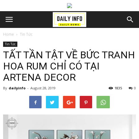
Home
Tin Tức
Tin Tức
TẤT TẦN TẬT VỀ BỨC TRANH
HOA RUM CHỈ CÓ TẠI
ARTENA DECOR
By
dailyinfo
-
August 28, 2019
1835
0