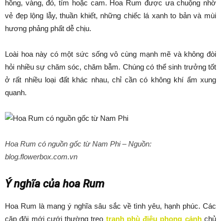
hồng, vàng, đỏ, tím hoặc cam. Hoa Rum được ưa chuộng nhờ
vẻ đẹp lộng lẫy, thuần khiết, những chiếc lá xanh to bản và mùi
hương phảng phất dễ chịu.
Loài hoa này có một sức sống vô cùng mạnh mẽ và không đòi
hỏi nhiều sự chăm sóc, chăm bẫm. Chúng có thể sinh trưởng tốt
ở rất nhiều loại đất khác nhau, chỉ cần có không khí ẩm xung
quanh.
Hoa Rum có nguồn gốc từ Nam Phi –
Nguồn:
blog.flowerbox.com.vn
Ý nghĩa của hoa Rum
Hoa Rum là mang ý nghĩa sâu sắc về tình yêu, hạnh phúc. Các
cặp đôi mới cưới thường treo
tranh phù điêu phong cảnh
chủ