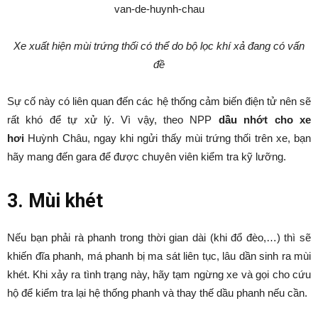
Xe xuất hiện mùi trứng thối có thể do bộ lọc khí xả đang có vấn
đề
Sự cố này có liên quan đến các hệ thống cảm biến điện tử nên sẽ
rất khó để tự xử lý. Vì vậy, theo NPP
dầu nhớt cho xe
hơi
Huỳnh Châu, ngay khi ngửi thấy mùi trứng thối trên xe, bạn
hãy mang đến gara để được chuyên viên kiểm tra kỹ lưỡng.
3. Mùi khét
Nếu bạn phải rà phanh trong thời gian dài (khi đổ đèo,…) thì sẽ
khiến đĩa phanh, má phanh bị ma sát liên tục, lâu dần sinh ra mùi
khét. Khi xảy ra tình trạng này, hãy tạm ngừng xe và gọi cho cứu
hộ để kiểm tra lại hệ thống phanh và thay thế dầu phanh nếu cần.