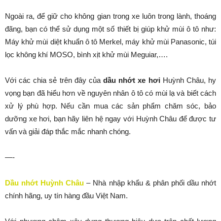
Ngoài ra, để giữ cho không gian trong xe luôn trong lành, thoáng
đãng, bạn có thể sử dụng một số thiết bị giúp khử mùi ô tô như:
Máy khử mùi diệt khuẩn ô tô Merkel, máy khử mùi Panasonic, túi
lọc không khí MOSO, bình xịt khử mùi Meguiar,….
Với các chia sẻ trên đây của
dầu nhớt xe hơi
Huỳnh Châu, hy
vọng bạn đã hiểu hơn về nguyên nhân ô tô có mùi lạ và biết cách
xử lý phù hợp. Nếu cần mua các sản phẩm chăm sóc, bảo
dưỡng xe hơi, bạn hãy liên hệ ngay với Huỳnh Châu để được tư
vấn và giải đáp thắc mắc nhanh chóng.
—-
Dầu nhớt Huỳnh Châu
– Nhà nhập khẩu & phân phối dầu nhớt
chính hãng, uy tín hàng đầu Việt Nam.