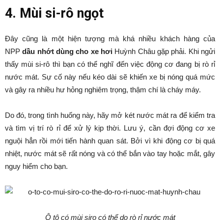
4. Mùi si-rô ngọt
Đây cũng là một hiện tượng mà khá nhiều khách hàng của
NPP
dầu nhớt dùng cho xe hơi
Huỳnh Châu gặp phải. Khi ngửi
thấy mùi si-rô thì bạn có thể nghĩ đến việc động cơ đang bị rò rỉ
nước mát. Sự cố này nếu kéo dài sẽ khiến xe bị nóng quá mức
và gây ra nhiều hư hỏng nghiêm trọng, thậm chí là cháy máy.
Do đó, trong tình huống này, hãy mở két nước mát ra để kiểm tra
và tìm vị trí rò rỉ để xử lý kịp thời. Lưu ý, cần đợi động cơ xe
nguội hẳn rồi mới tiến hành quan sát. Bởi vì khi động cơ bị quá
nhiệt, nước mát sẽ rất nóng và có thể bắn vào tay hoặc mắt, gây
nguy hiểm cho bạn.
Ô tô có mùi siro có thể do rò rỉ nước mát