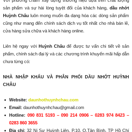
Với phương châm xây dựng thương hiệu dựa trên chất lượng
sản phẩm và sự hài lòng tuyệt đối của khách hàng,
dầu nhớt
Huỳnh Châu
luôn mong muốn đa dạng hóa các dòng sản phẩm
cũng như mang đến chính sách dịch vụ tốt nhất cho nhà bán lẻ,
cửa hàng sửa chữa và khách hàng online.
Liên hệ ngay với
Huỳnh Châu
để được tư vấn chi tiết về sản
phẩm, chính sách đại lý và các chương trình khuyến mãi hấp dẫn
chưa từng có:
NHÀ NHẬP KHẨU VÀ PHÂN PHỐI DẦU NHỚT HUỲNH
CHÂU
Website:
daunhothuynhchau.com
Email:
daunhothuynhchau@gmail.com
Hotline:
090 831 5193 – 090 214 0906 – 0283 974 8423 –
0283 860 3655
Địa chỉ:
32 Ni Sư Huỳnh Liên, P.10, Q.Tân Bình, TP Hồ Chí