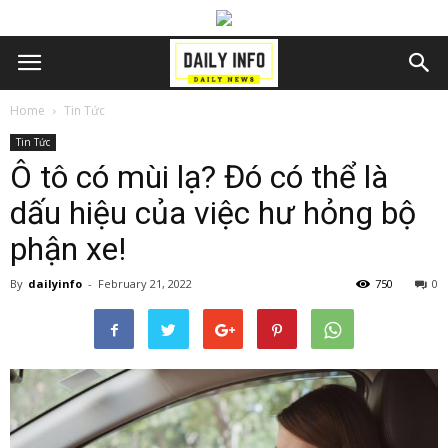
Home
Tin Tức
Tin Tức
Ô tô có mùi lạ? Đó có thể là
dấu hiệu của việc hư hỏng bộ
phận xe!
By
dailyinfo
-
February 21, 2022
750
0