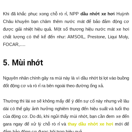
Khi đã khắc phục xong chỗ rò rỉ, NPP
dầu nhớt xe hơi
Huỳnh
Châu khuyên bạn châm thêm nước mát để bảo đảm động cơ
được giải nhiệt hiệu quả. Một số thương hiệu nước mát xe hơi
chất lượng có thể kể đến như: AMSOIL, Prestone, Liqui Moly,
FOCAR,….
5. Mùi nhớt
Nguyên nhân chính gây ra mùi này là vì dầu nhớt bị lọt vào buồng
đốt động cơ và rò rỉ ra bên ngoài theo đường ống xả.
Thường thì lái xe sẽ không mấy để ý đến sự cố này nhưng về lâu
dài có thể gây ảnh hưởng nghiêm trọng đến hiệu suất và tuổi thọ
của động cơ. Do đó, khi ngửi thấy mùi nhớt, bạn cần đem xe đến
gara ngay để xử lý chỗ rò rỉ và
thay dầu nhớt xe hơi
mới để
đảm bảo động cơ được bôi trơn hiệu quả.