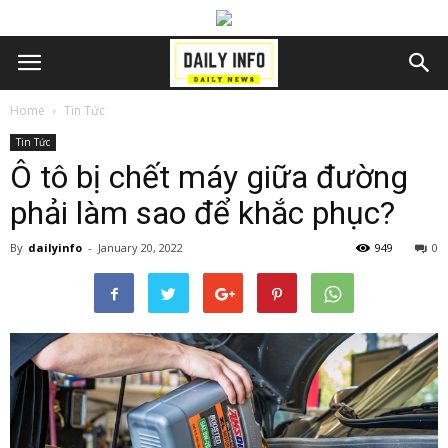
Home
Tin Tức
Tin Tức
Ô tô bị chết máy giữa đường
phải làm sao để khắc phục?
By
dailyinfo
-
January 20, 2022
949
0