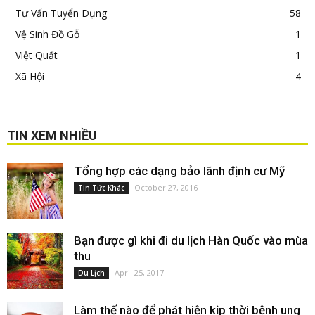
Tư Vấn Tuyển Dụng
58
Vệ Sinh Đồ Gỗ
1
Việt Quất
1
Xã Hội
4
TIN XEM NHIỀU
Tổng hợp các dạng bảo lãnh định cư Mỹ
October 27, 2016
Tin Tức Khác
Bạn được gì khi đi du lịch Hàn Quốc vào mùa
thu
April 25, 2017
Du Lịch
Làm thế nào để phát hiện kịp thời bệnh ung