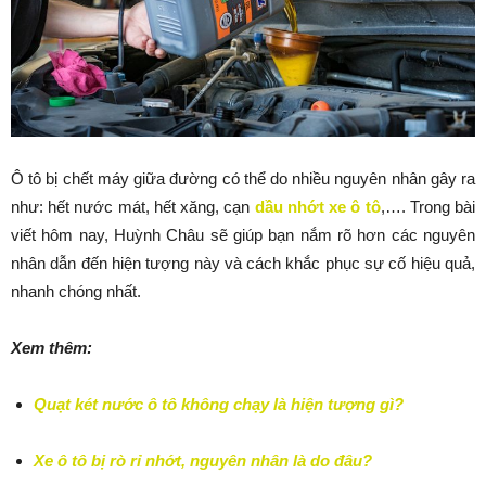
Ô tô bị chết máy giữa đường có thể do nhiều nguyên nhân gây ra
như: hết nước mát, hết xăng, cạn
dầu nhớt xe ô tô
,…. Trong bài
viết hôm nay, Huỳnh Châu sẽ giúp bạn nắm rõ hơn các nguyên
nhân dẫn đến hiện tượng này và cách khắc phục sự cố hiệu quả,
nhanh chóng nhất.
Xem thêm:
Quạt két nước ô tô không chạy là hiện tượng gì?
Xe ô tô bị rò rỉ nhớt, nguyên nhân là do đâu?