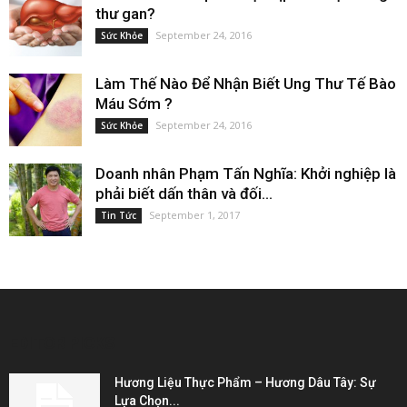
thư gan?
September 24, 2016
Sức Khỏe
Làm Thế Nào Để Nhận Biết Ung Thư Tế Bào
Máu Sớm ?
September 24, 2016
Sức Khỏe
Doanh nhân Phạm Tấn Nghĩa: Khởi nghiệp là
phải biết dấn thân và đối...
September 1, 2017
Tin Tức
EDITOR PICKS
Hương Liệu Thực Phẩm – Hương Dâu Tây: Sự
Lựa Chọn...