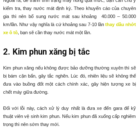
Ngoài ra, để tránh tình trạng máy nóng quá mức, bạn cần chú ý
kiểm tra, thay nước mát định kỳ. Theo khuyến cáo của chuyên
gia thì nên bổ sung nước mát sau khoảng 40.000 – 50.000
km/lần. Như vậy nghĩa là cứ khoảng sau 7-10 lần
thay dầu nhớt
xe ô tô
, bạn sẽ cần thay nước mát một lần.
2. Kim phun xăng bị tắc
Kim phun xăng nếu không được bảo dưỡng thường xuyên thì sẽ
bị bám cặn bẩn, gây tắc nghẽn. Lúc đó, nhiên liệu sẽ không thể
đưa vào buồng đốt một cách chính xác, gây hiện tượng xe bị
chết máy giữa đường.
Đối với lỗi này, cách xử lý duy nhất là đưa xe đến gara để kỹ
thuật viên vệ sinh kim phun. Nếu kim phun đã xuống cấp nghiêm
trọng thì nên sớm thay mới.