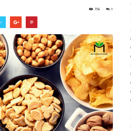
756
0
er