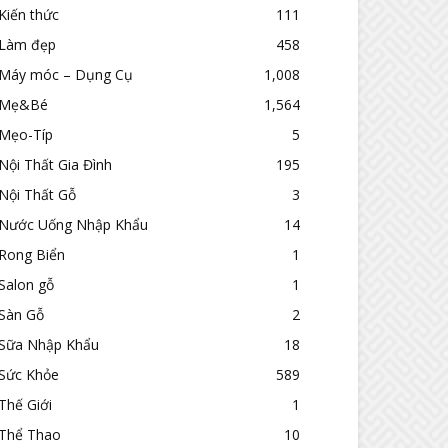
Kiến thức
111
Làm đẹp
458
Máy móc – Dụng Cụ
1,008
Mẹ&Bé
1,564
Mẹo-Típ
5
Nội Thất Gia Đình
195
Nội Thất Gỗ
3
Nước Uống Nhập Khẩu
14
Rong Biển
1
Salon gỗ
1
Sàn Gỗ
2
Sữa Nhập Khẩu
18
Sức Khỏe
589
Thế Giới
1
Thể Thao
10