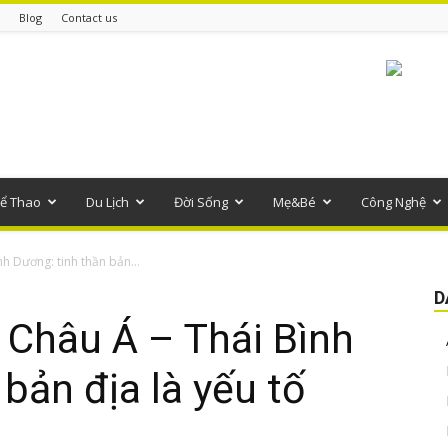
Blog
Contact us
ể Thao
Du Lịch
Đời Sống
Mẹ&Bé
Công Nghệ
nh Dương: tinh thần bản...
D
 Châu Á – Thái Bình
bản địa là yếu tố