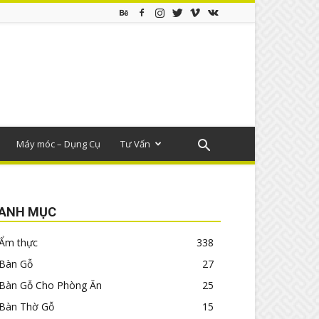
Máy móc – Dụng Cụ
Tư Vấn
ANH MỤC
Ẩm thực
338
Bàn Gỗ
27
Bàn Gỗ Cho Phòng Ăn
25
Bàn Thờ Gỗ
15