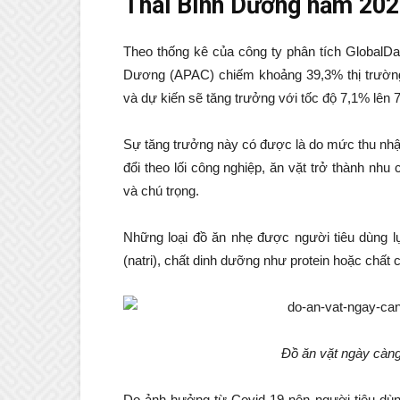
Thái Bình Dương năm 20
Theo thống kê của công ty phân tích GlobalDa
Dương (APAC) chiếm khoảng 39,3% thị trường t
và dự kiến sẽ tăng trưởng với tốc độ 7,1% lên
Sự tăng trưởng này có được là do mức thu nhậ
đổi theo lối công nghiệp, ăn vặt trở thành nh
và chú trọng.
Những loại đồ ăn nhẹ được người tiêu dùng 
(natri), chất dinh dưỡng như protein hoặc chấ
Đồ ăn vặt ngày càng
Do ảnh hưởng từ Covid-19 nên người tiêu dùn