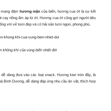
ên mang đậm
hương mặn
của biển, hương cua ớt là sự kết
út cay nồng ấm áp từ ớt. Hương cua ớt cũng gợi người tiêu
ống với vẻ tươi đẹp và có hải sản tươi ngon, phong phú.
không khí của vùng biển nhiệt đới
dễ dàng đưa vào các loại snack. Hương kiwi tròn đầy, là
Thái Bình Dương, dễ dàng đáp ứng nhu cầu ăn vặt, thích hợp