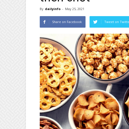
By
dailyinfo
-
May 25, 2021
Share on Facebook
Tweet on Twitt