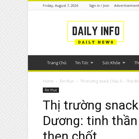
Friday, August 7, 2026
Sign in / Join
Advertisement
Tin
tức
phổ
thông
Trang Chủ
Tin Tức
Sức Khỏe
Th
Home
Ẩm thực
Thị trường snack Châu Á – Thái Bì
Ẩm thực
Thị trường snack
Dương: tinh thần 
then chốt