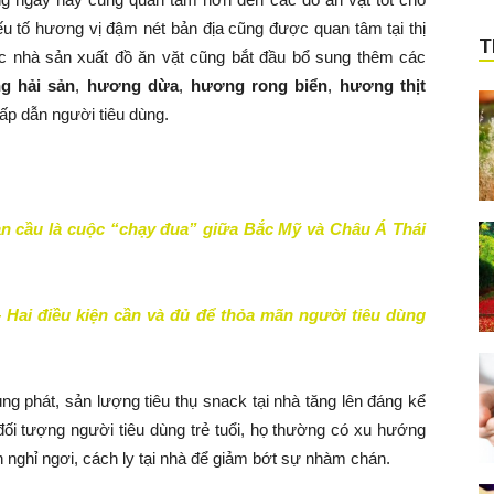
u tố hương vị đậm nét bản địa cũng được quan tâm tại thị
T
c nhà sản xuất đồ ăn vặt cũng bắt đầu bổ sung thêm các
g hải sản
,
hương dừa
,
hương rong biển
,
hương thịt
p dẫn người tiêu dùng.
n cầu là cuộc “chạy đua” giữa Bắc Mỹ và Châu Á Thái
– Hai điều kiện cần và đủ để thỏa mãn người tiêu dùng
ng phát, sản lượng tiêu thụ snack tại nhà tăng lên đáng kể
đối tượng người tiêu dùng trẻ tuổi, họ thường có xu hướng
n nghỉ ngơi, cách ly tại nhà để giảm bớt sự nhàm chán.