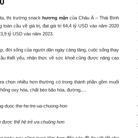
20
ta, thị trường snack
hương mặn
của Châu Á – Thái Bình
oàn cầu về giá trị, đạt giá trị 64,4 tỷ USD vào năm 2020
 73,9 tỷ USD vào năm 2023.
p, đời sống của người dân ngày càng tăng, cuộc sống thay
u cầu thiết yếu, nhận thức về sức khoẻ cũng được nâng cao
lựa chọn nhiều hơn thường có trong thành phần gồm muối
t chống oxy hóa, chất béo bão hòa, đường,…
 được thế hệ trẻ ưa chuộng hơn
g ngày nay cũng quan tâm hơn đến các đồ ăn vặt tốt cho