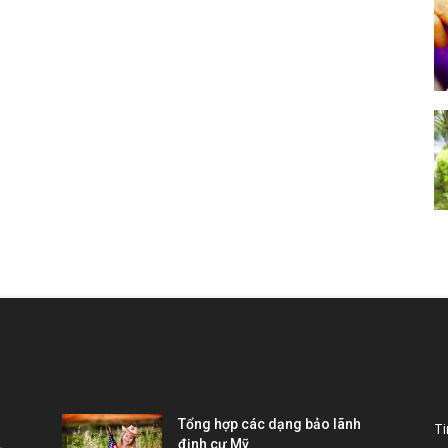
POPULAR POSTS
P
Tổng hợp các dạng bảo lãnh
T
.
định cư Mỹ