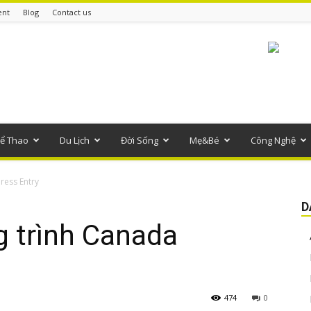
ent
Blog
Contact us
ể Thao
Du Lịch
Đời Sống
Mẹ&Bé
Công Nghệ
ress Entry
D
g trình Canada
474
0