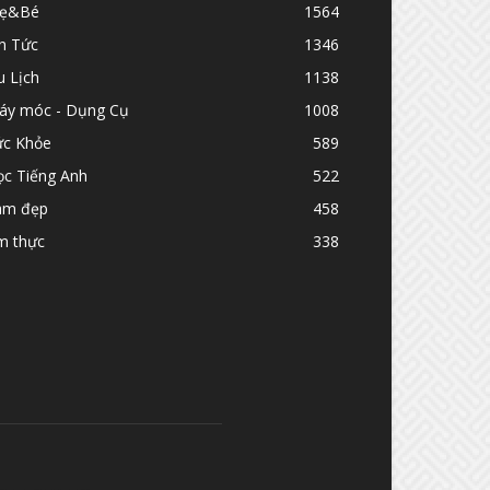
ẹ&Bé
1564
n Tức
1346
u Lịch
1138
áy móc - Dụng Cụ
1008
ức Khỏe
589
ọc Tiếng Anh
522
àm đẹp
458
m thực
338