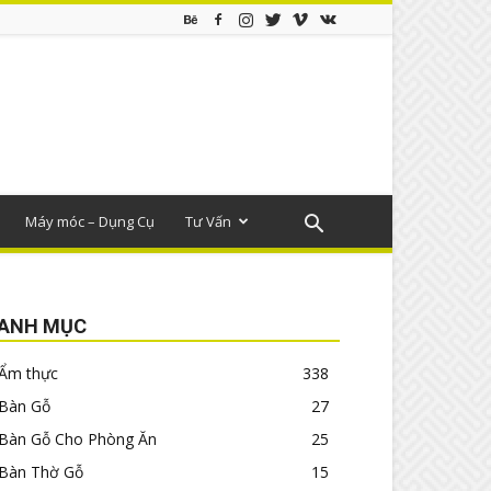
Máy móc – Dụng Cụ
Tư Vấn
ANH MỤC
Ẩm thực
338
Bàn Gỗ
27
Bàn Gỗ Cho Phòng Ăn
25
Bàn Thờ Gỗ
15