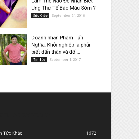
Làm Thế Nào Để Nhận Biết
Ung Thư Tế Bào Máu Sớm ?
September 24, 2016
Sức Khỏe
Doanh nhân Phạm Tấn
Nghĩa: Khởi nghiệp là phải
biết dấn thân và đối...
September 1, 2017
Tin Tức
OPULAR CATEGORY
in Tức Khác
1672