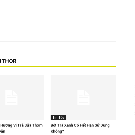
UTHOR
Tin Tức
 Hương Vị Trà Sữa Thơm
Bột Trà Xanh Có Hết Hạn Sử Dụng
Dẫn
Không?