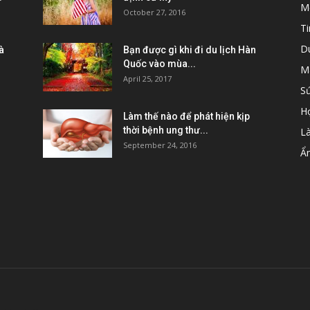
M
October 27, 2016
Ti
D
à
Bạn được gì khi đi du lịch Hàn
Quốc vào mùa...
M
April 25, 2017
S
H
Làm thế nào để phát hiện kịp
thời bệnh ung thư...
L
September 24, 2016
Ẩ