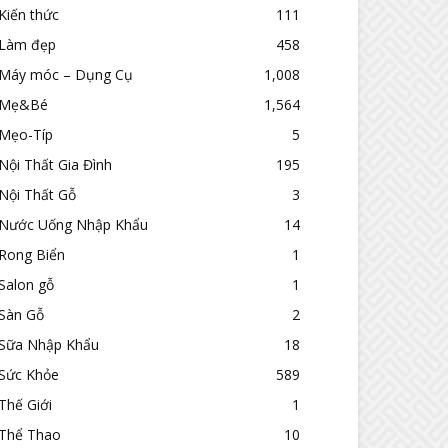
Kiến thức
111
Làm đẹp
458
Máy móc – Dụng Cụ
1,008
Mẹ&Bé
1,564
Mẹo-Típ
5
Nội Thất Gia Đình
195
Nội Thất Gỗ
3
Nước Uống Nhập Khẩu
14
Rong Biển
1
Salon gỗ
1
Sàn Gỗ
2
Sữa Nhập Khẩu
18
Sức Khỏe
589
Thế Giới
1
Thể Thao
10