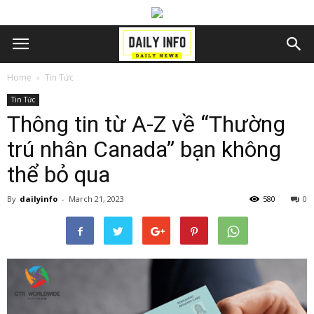
Home
Tin Tức
Tin Tức
Thông tin từ A-Z về “Thường
trú nhân Canada” bạn không
thể bỏ qua
By
dailyinfo
-
March 21, 2023
580
0