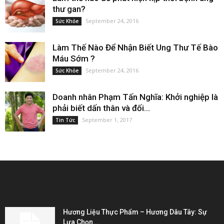
thư gan?
September 24, 2016
Sức Khỏe
Làm Thế Nào Để Nhận Biết Ung Thư Tế Bào
Máu Sớm ?
September 24, 2016
Sức Khỏe
Doanh nhân Phạm Tấn Nghĩa: Khởi nghiệp là
phải biết dấn thân và đối...
September 1, 2017
Tin Tức
EDITOR PICKS
Hương Liệu Thực Phẩm – Hương Dâu Tây: Sự
Lựa Chọn...