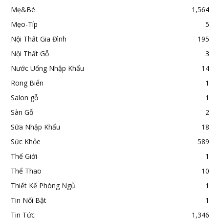
Mẹ&Bé
1,564
Mẹo-Típ
5
Nội Thất Gia Đình
195
Nội Thất Gỗ
3
Nước Uống Nhập Khẩu
14
Rong Biển
1
Salon gỗ
1
Sàn Gỗ
2
Sữa Nhập Khẩu
18
Sức Khỏe
589
Thế Giới
1
Thể Thao
10
Thiết Kế Phòng Ngủ
1
Tin Nổi Bật
1
Tin Tức
1,346