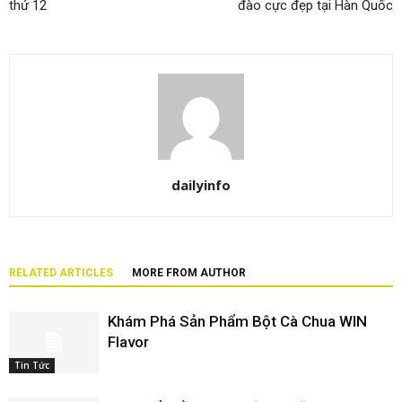
thứ 12
đào cực đẹp tại Hàn Quốc
dailyinfo
RELATED ARTICLES
MORE FROM AUTHOR
Khám Phá Sản Phẩm Bột Cà Chua WIN
Flavor
Tin Tức