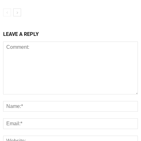
LEAVE A REPLY