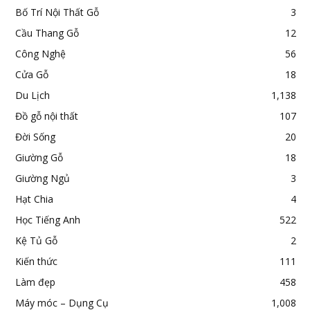
Bố Trí Nội Thất Gỗ
3
Cầu Thang Gỗ
12
Công Nghệ
56
Cửa Gỗ
18
Du Lịch
1,138
Đồ gỗ nội thất
107
Đời Sống
20
Giường Gỗ
18
Giường Ngủ
3
Hạt Chia
4
Học Tiếng Anh
522
Kệ Tủ Gỗ
2
Kiến thức
111
Làm đẹp
458
Máy móc – Dụng Cụ
1,008