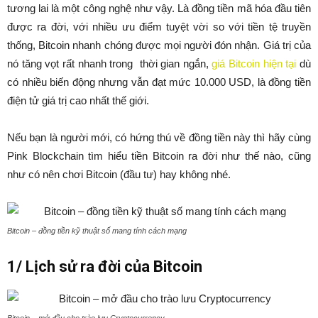
tương lai là một công nghệ như vậy. Là đồng tiền mã hóa đầu tiên
được ra đời, với nhiều ưu điểm tuyệt vời so với tiền tệ truyền
thống, Bitcoin nhanh chóng được mọi người đón nhận. Giá trị của
nó tăng vọt rất nhanh trong thời gian ngắn,
giá Bitcoin hiện tại
dù
có nhiều biến động nhưng vẫn đạt mức 10.000 USD, là đồng tiền
điện tử giá trị cao nhất thế giới.
Nếu bạn là người mới, có hứng thú về đồng tiền này thì hãy cùng
Pink Blockchain tìm hiểu tiền Bitcoin ra đời như thế nào, cũng
như có nên chơi Bitcoin (đầu tư) hay không nhé.
Bitcoin – đồng tiền kỹ thuật số mang tính cách mạng
1/ Lịch sử ra đời của Bitcoin