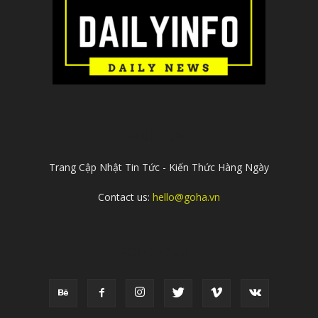
ABOUT US
Trang Cập Nhật Tin Tức - Kiến Thức Hàng Ngày
Contact us:
hello@goha.vn
FOLLOW US