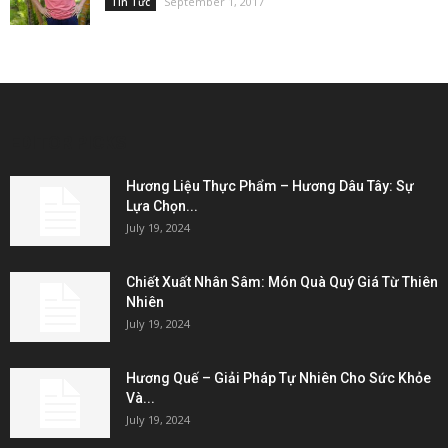
September 1, 2017
Tin Tức
EDITOR PICKS
Hương Liệu Thực Phẩm – Hương Dâu Tây: Sự
Lựa Chọn...
July 19, 2024
Chiết Xuất Nhân Sâm: Món Quà Quý Giá Từ Thiên
Nhiên
July 19, 2024
Hương Quế – Giải Pháp Tự Nhiên Cho Sức Khỏe
Và...
July 19, 2024