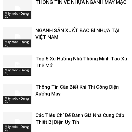
THÔNG TIN VỀ NHỰA NGÀNH MAY MẶC
Máy móc - Dụng
Cụ
NGÀNH SẢN XUẤT BAO BÌ NHỰA TẠI
VIỆT NAM
Máy móc - Dụng
Cụ
Top 5 Xu Hướng Nhà Thông Minh Tạo Xu
Thế Mới
Máy móc - Dụng
Cụ
Thông Tin Cần Biết Khi Thi Công Điện
Xưởng May
Máy móc - Dụng
Cụ
Các Tiêu Chí Để Đánh Giá Nhà Cung Cấp
Thiết Bị Điện Uy Tín
Máy móc - Dụng
Cụ