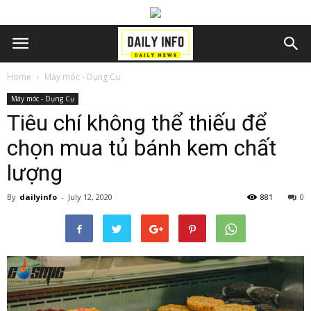
Home
Máy móc - Dụng Cụ
Máy móc - Dụng Cụ
Tiêu chí không thể thiếu để
chọn mua tủ bánh kem chất
lượng
By
dailyinfo
-
July 12, 2020
881
0