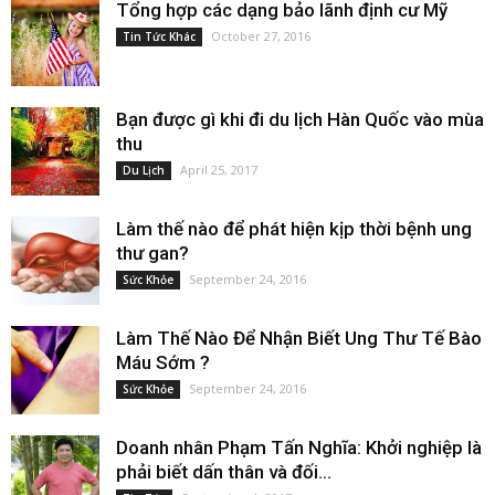
Tổng hợp các dạng bảo lãnh định cư Mỹ
October 27, 2016
Tin Tức Khác
Bạn được gì khi đi du lịch Hàn Quốc vào mùa
thu
April 25, 2017
Du Lịch
Làm thế nào để phát hiện kịp thời bệnh ung
thư gan?
September 24, 2016
Sức Khỏe
Làm Thế Nào Để Nhận Biết Ung Thư Tế Bào
Máu Sớm ?
September 24, 2016
Sức Khỏe
Doanh nhân Phạm Tấn Nghĩa: Khởi nghiệp là
phải biết dấn thân và đối...