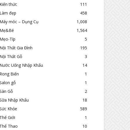
Kiến thức
111
Làm đẹp
458
Máy móc – Dụng Cụ
1,008
Mẹ&Bé
1,564
Mẹo-Típ
5
Nội Thất Gia Đình
195
Nội Thất Gỗ
3
Nước Uống Nhập Khẩu
14
Rong Biển
1
Salon gỗ
1
Sàn Gỗ
2
Sữa Nhập Khẩu
18
Sức Khỏe
589
Thế Giới
1
Thể Thao
10