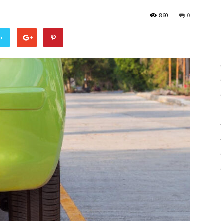
860
0
er