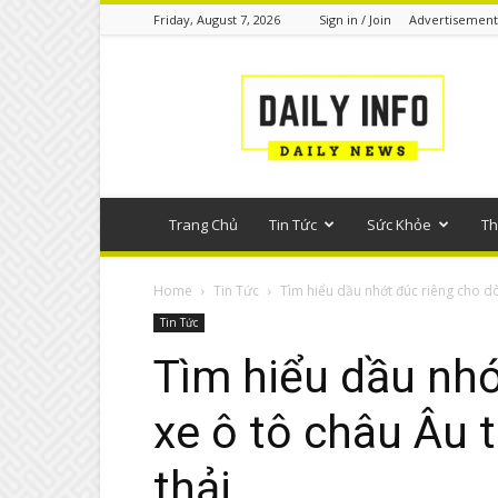
Friday, August 7, 2026
Sign in / Join
Advertisement
Tin
tức
phổ
thông
Trang Chủ
Tin Tức
Sức Khỏe
Th
Home
Tin Tức
Tìm hiểu dầu nhớt đúc riêng cho dò
Tin Tức
Tìm hiểu dầu nhớ
xe ô tô châu Âu t
thải