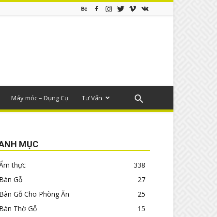
Máy móc – Dụng Cụ
Tư Vấn
ANH MỤC
Ẩm thực
338
Bàn Gỗ
27
Bàn Gỗ Cho Phòng Ăn
25
Bàn Thờ Gỗ
15