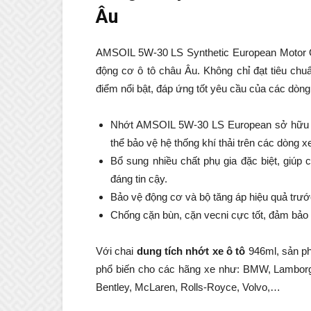
Âu
AMSOIL 5W-30 LS Synthetic European Motor Oil
động cơ ô tô châu Âu. Không chỉ đạt tiêu c
điểm nổi bật, đáp ứng tốt yêu cầu của các dòng
Nhớt AMSOIL 5W-30 LS European sở hữu c
thể bảo vệ hệ thống khí thải trên các dòng x
Bổ sung nhiều chất phụ gia đặc biệt, giúp
đáng tin cậy.
Bảo vệ động cơ và bộ tăng áp hiệu quả trước
Chống cặn bùn, cặn vecni cực tốt, đảm bảo đ
Với chai
dung tích nhớt xe ô tô
946ml, sản 
phổ biến cho các hãng xe như: BMW, Lamborgh
Bentley, McLaren, Rolls-Royce, Volvo,…