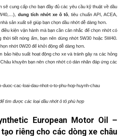
 sẽ cung cấp cho bạn đầy đủ các yêu cầu kỹ thuật về dầu
5W40,…),
dung tích nhớt xe ô tô
, tiêu chuẩn API, ACEA,
 nhà sản xuất sẽ giúp bạn chọn dầu nhớt dễ dàng hơn.
o điều kiện vận hành mà bạn cần cân nhắc để chọn nhớt có
ng thời tiết nóng ấm, bạn nên dùng nhớt 5W30 hoặc 5W40.
ể chọn nhớt 0W20 để khởi động dễ dàng hơn.
m bảo hiệu suất hoạt động cho xe và tránh gây ra các hỏng
Châu khuyên bạn nên chọn nhớt có dán nhãn đáp ứng các
ể tìm được các loại dầu nhớt ô tô phù hợp
nthetic European Motor Oil –
tạo riêng cho các dòng xe châu