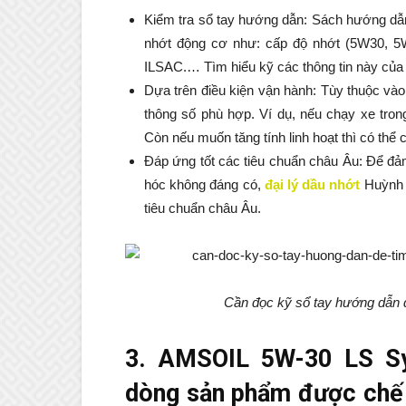
Kiểm tra sổ tay hướng dẫn: Sách hướng dẫn
nhớt động cơ như: cấp độ nhớt (5W30, 
ILSAC.… Tìm hiểu kỹ các thông tin này của
Dựa trên điều kiện vận hành: Tùy thuộc và
thông số phù hợp. Ví dụ, nếu chạy xe tro
Còn nếu muốn tăng tính linh hoạt thì có th
Đáp ứng tốt các tiêu chuẩn châu Âu: Để đả
hóc không đáng có,
đại lý dầu nhớt
Huỳnh 
tiêu chuẩn châu Âu.
Cần đọc kỹ sổ tay hướng dẫn đ
3. AMSOIL 5W-30 LS Sy
dòng sản phẩm được chế 