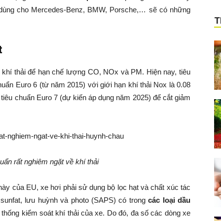
hớt dùng cho Mercedes-Benz, BMW, Porsche,… sẽ có những
T
t
ề khí thải để hạn chế lượng CO, NOx và PM. Hiện nay, tiêu
uẩn Euro 6 (từ năm 2015) với giới hạn khí thải Nox là 0.08
g tiêu chuẩn Euro 7 (dự kiến áp dụng năm 2025) để cắt giảm
uẩn rất nghiêm ngặt về khí thải
ày của EU, xe hơi phải sử dụng bộ lọc hạt và chất xúc tác
sunfat, lưu huỳnh và photo (SAPS) có trong
các loại dầu
ệ thống kiểm soát khí thải của xe. Do đó, đa số các dòng xe