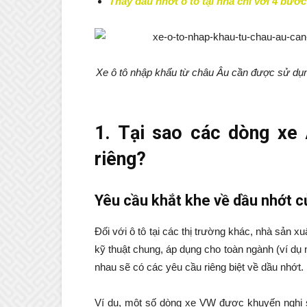
Thay dầu nhớt ô tô tại nhà chỉ với 4 bướ
Xe ô tô nhập khẩu từ châu Âu cần được sử dụng 
1. Tại sao các dòng xe 
riêng?
Yêu cầu khắt khe về dầu nhớt c
Đối với ô tô tại các thị trường khác, nhà sản 
kỹ thuật chung, áp dụng cho toàn ngành (ví dụ
nhau sẽ có các yêu cầu riêng biệt về dầu nhớt.
Ví dụ, một số dòng xe VW được khuyến nghị