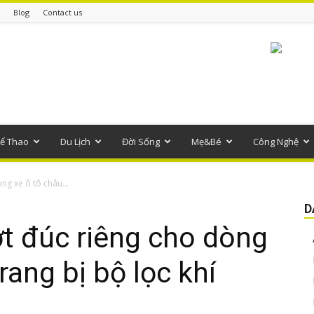
Blog
Contact us
ể Thao
Du Lịch
Đời Sống
Mẹ&Bé
Công Nghệ
ng xe ô tô châu...
D
t đúc riêng cho dòng
rang bị bộ lọc khí