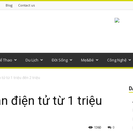
Blog
Contact us
ể Thao
Du Lịch
Đời Sống
Mẹ&Bé
Công Nghệ
tử từ 1 triệu đến 2 triệu
D
 điện tử từ 1 triệu
1360
0