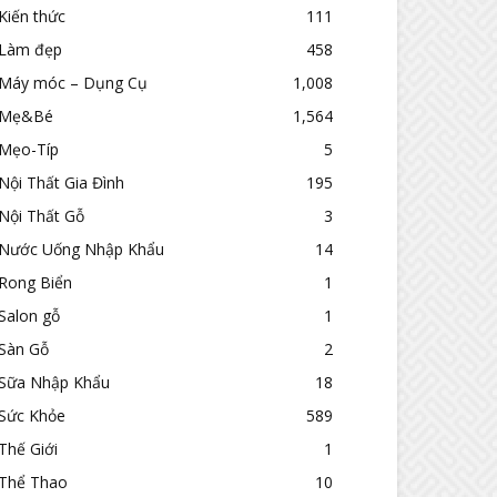
Kiến thức
111
Làm đẹp
458
Máy móc – Dụng Cụ
1,008
Mẹ&Bé
1,564
Mẹo-Típ
5
Nội Thất Gia Đình
195
Nội Thất Gỗ
3
Nước Uống Nhập Khẩu
14
Rong Biển
1
Salon gỗ
1
Sàn Gỗ
2
Sữa Nhập Khẩu
18
Sức Khỏe
589
Thế Giới
1
Thể Thao
10