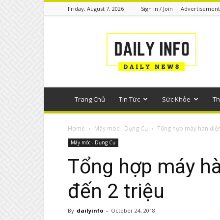
Friday, August 7, 2026
Sign in / Join
Advertisement
Tin
tức
phổ
thông
Trang Chủ
Tin Tức
Sức Khỏe
Th
Home
Máy móc - Dụng Cụ
Tổng hợp máy hàn điện 
Máy móc - Dụng Cụ
Tổng hợp máy hàn
đến 2 triệu
By
dailyinfo
-
October 24, 2018