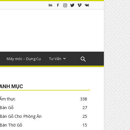
Máy móc – Dụng Cụ
Tư Vấn
ANH MỤC
Ẩm thực
338
Bàn Gỗ
27
Bàn Gỗ Cho Phòng Ăn
25
Bàn Thờ Gỗ
15