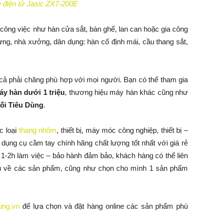
 điện tử Jasic ZX7-200E
công việc như hàn cửa sắt, bàn ghế, lan can hoặc gia công
ựng, nhà xưởng, dân dụng: hàn cố định mái, cầu thang sắt,
 cả phải chăng phù hợp với mọi người. Bạn có thể tham gia
áy hàn d
ưới 1 triệu
, thương hiệu máy hàn khác cũng như
ối Tiêu Dùng
.
c loại
thang nhôm
, thiết bị, máy móc công nghiệp, thiết bị –
y dụng cụ cầm tay chính hãng chất lượng tốt nhất với giá rẻ
 1-2h làm việc – bảo hành đảm bảo, khách hàng có thể liên
âu về các sản phẩm, cũng như chọn cho mình 1 sản phẩm
dung.vn
để lựa chọn và đặt hàng online các sản phẩm phù