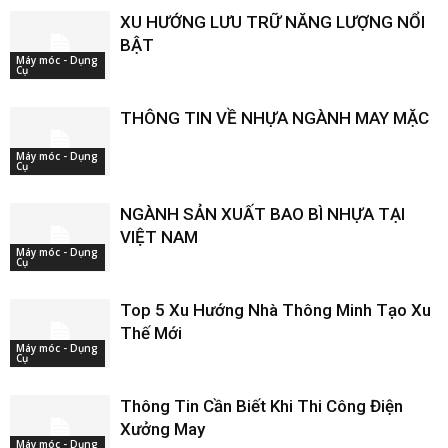
XU HƯỚNG LƯU TRỮ NĂNG LƯỢNG NỔI
BẬT
Máy móc - Dụng
Cụ
THÔNG TIN VỀ NHỰA NGÀNH MAY MẶC
Máy móc - Dụng
Cụ
NGÀNH SẢN XUẤT BAO BÌ NHỰA TẠI
VIỆT NAM
Máy móc - Dụng
Cụ
Top 5 Xu Hướng Nhà Thông Minh Tạo Xu
Thế Mới
Máy móc - Dụng
Cụ
Thông Tin Cần Biết Khi Thi Công Điện
Xưởng May
Máy móc - Dụng