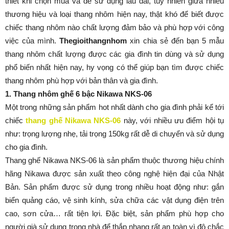
thiết khi chọn mua và để sử dụng lâu dài, tuy nhiên giữa nhiều
thương hiệu và loại thang nhôm hiện nay, thật khó để biết được
chiếc thang nhôm nào chất lượng đảm bảo và phù hợp với công
việc của mình.
Thegioithangnhom
xin chia sẻ đến bạn 5 mẫu
thang nhôm chất lượng được các gia đình tin dùng và sử dụng
phổ biến nhất hiện nay, hy vọng có thể giúp bạn tìm được chiếc
thang nhôm phù hợp với bản thân và gia đình.
1. Thang nhôm ghế 6 bậc Nikawa NKS-06
Một trong những sản phẩm hot nhất dành cho gia đình phải kể tới
chiếc
thang ghế Nikawa NKS-06
này, với nhiều ưu điểm hội tụ
như: trọng lượng nhẹ, tải trọng 150kg rất dễ di chuyển và sử dụng
cho gia đình.
Thang ghế Nikawa NKS-06 là sản phẩm thuộc thương hiệu chính
hãng Nikawa được sản xuất theo công nghệ hiện đại của Nhật
Bản. Sản phẩm được sử dụng trong nhiều hoạt động như: gắn
biển quảng cáo, vệ sinh kính, sửa chữa các vật dụng điện trên
cao, sơn cửa… rất tiện lợi. Đặc biệt, sản phẩm phù hợp cho
người già sử dụng trong nhà để thắp nhang rất an toàn vì độ chắc